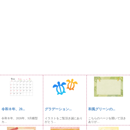
令和８年、20...
グラデーション...
和風グリーンの...
令和８年、2026年、9月横型
イラストをご覧頂き誠にあり
こちらのページを開いて頂き
カ...
がとう...
ありが...