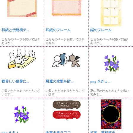
和紙と伝統柄テ...
和紙のフレーム
縦のフレーム
こちらのページを開いて頂き
こちらのページを開いて頂き
こちらのページを開いて頂き
ありが...
ありが...
ありが...
寝苦しい猛暑に...
悪魔の攻撃を防...
png ききょ...
ご覧いただきありがとうござ
ご覧いただきありがとうござ
夏に見かけるききょうを描い
います...
います...
てみま...
png ききょ...
手書き風ラフご...
紅葉、紫和柄玉...