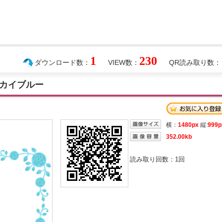
1
230
ダウンロード数：
VIEW数：
QR読み取り数：
カイブルー
横：
1480px
縦:
999p
352.00kb
読み取り回数：
1
回