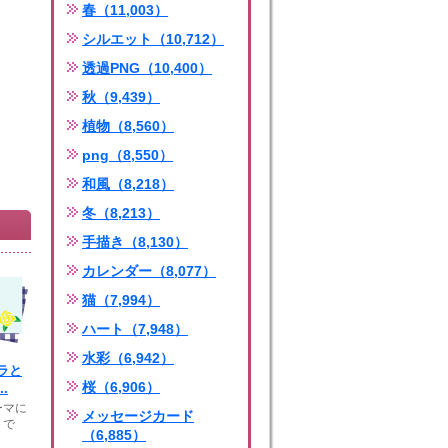
春（11,003）
シルエット（10,712）
透過PNG（10,400）
秋（9,439）
植物（8,560）
png（8,550）
和風（8,218）
冬（8,213）
手描き（8,130）
カレンダー（8,077）
猫（7,994）
ハート（7,948）
水彩（6,942）
ラと
桜（6,906）
.
ーマに
メッセージカード
トで
（6,885）