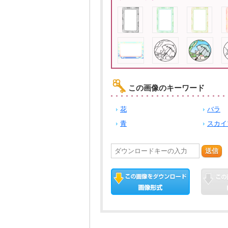
この画像のキーワード
花
バラ
青
スカイ
送信