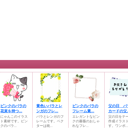
ピンクのバラの
黄色いバラとレ
ピンクのバラの
父の日 バ
花束を持つ...
ンガのフレ...
フレーム素...
カードの父..
にゃんこのイラス
バラとレンガのフ
エレガントなピン
父の日をテ
ト素材です。ピン
レームです。ベク
クの薔薇のおしゃ
作成イラス
クのバラ...
ターは統...
れなフレ...
す。ワンポ...