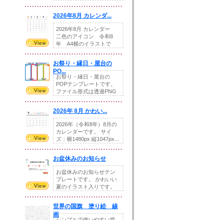
りの提...
2026年8月 カレンダ...
2026年8月 カレンダー
二色のアイコン 令和8
年 A4横のイラストで
す。8月をテ...
お祭り・縁日・屋台の
PO...
お祭り・縁日・屋台の
POPテンプレートです。
ファイル形式は透過PNG
です。---太め...
2026年 8月 かわい...
2026年（令和8年）8月の
カレンダーです。 サイ
ズ：横1480px 縦1047px...
お盆休みのお知らせ
お盆休みのお知らせテン
プレートです。 かわいい
夏のイラスト入りです。
休業日の日付けを...
世界の国旗 塗り絵 線
画
シンプルで使いやすい世