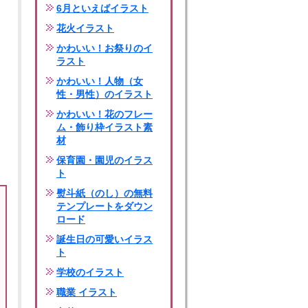
6月といえばイラスト
花火イラスト
かわいい！お祭りのイ
ラスト
かわいい！人物（女
性・男性）のイラスト
かわいい！花のフレー
ム・飾り枠イラスト素
材
保育園・園児のイラス
ト
熨斗紙（のし）の無料
テンプレートをダウン
ロード
誕生日の可愛いイラス
ト
学校のイラスト
職業 イラスト