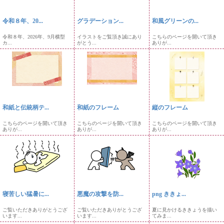
令和８年、20...
グラデーション...
和風グリーンの...
令和８年、2026年、9月横型
イラストをご覧頂き誠にあり
こちらのページを開いて頂き
カ...
がとう...
ありが...
和紙と伝統柄テ...
和紙のフレーム
縦のフレーム
こちらのページを開いて頂き
こちらのページを開いて頂き
こちらのページを開いて頂き
ありが...
ありが...
ありが...
寝苦しい猛暑に...
悪魔の攻撃を防...
png ききょ...
ご覧いただきありがとうござ
ご覧いただきありがとうござ
夏に見かけるききょうを描い
います...
います...
てみま...