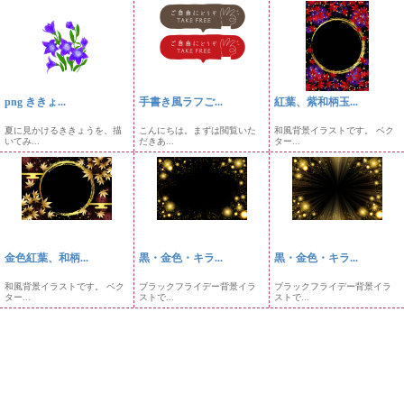
png ききょ...
手書き風ラフご...
紅葉、紫和柄玉...
夏に見かけるききょうを、描
こんにちは。まずは閲覧いた
和風背景イラストです。 ベク
いてみ...
だきあ...
ター...
金色紅葉、和柄...
黒・金色・キラ...
黒・金色・キラ...
和風背景イラストです。 ベク
ブラックフライデー背景イラ
ブラックフライデー背景イラ
ター...
ストで...
ストで...