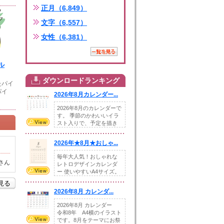
正月（6,849）
文字（6,557）
女性（6,381）
ル
ダウンロードランキング
たパイ
パイ
2026年8月カレンダー...
2026年8月のカレンダーで
す。 季節のかわいいイラ
スト入りで、予定を描き
込めるスペ...
2026年★8月★おしゃ...
毎年大人気！おしゃれな
さん
レトロデザインカレンダ
ー 使いやすいA4サイズ。
illust...
を見る
2026年8月 カレンダ...
2026年8月 カレンダー
令和8年 A4横のイラスト
です。8月をテーマにお祭