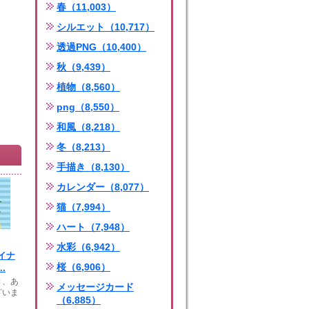
春（11,003）
シルエット（10,717）
透過PNG（10,400）
秋（9,439）
植物（8,560）
png（8,550）
和風（8,218）
冬（8,213）
手描き（8,130）
カレンダー（8,077）
猫（7,994）
ハート（7,948）
水彩（6,942）
イナ
桜（6,906）
.
き、あ
メッセージカード
ざいま
（6,885）