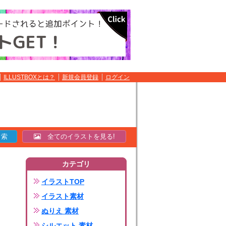
ILLUSTBOXとは？
新規会員登録
ログイン
全てのイラストを見る!
カテゴリ
イラストTOP
イラスト素材
ぬりえ 素材
シルエット 素材