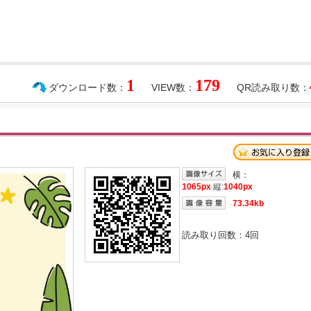
1
179
ダウンロード数：
VIEW数：
QR読み取り数：
横：
1065px
縦:
1040px
73.34kb
読み取り回数：
4
回