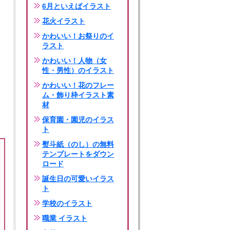
6月といえばイラスト
花火イラスト
かわいい！お祭りのイ
ラスト
かわいい！人物（女
性・男性）のイラスト
かわいい！花のフレー
ム・飾り枠イラスト素
材
保育園・園児のイラス
ト
熨斗紙（のし）の無料
テンプレートをダウン
ロード
誕生日の可愛いイラス
ト
学校のイラスト
職業 イラスト