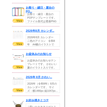
りの提...
お祭り・縁日・屋台の
PO...
お祭り・縁日・屋台の
POPテンプレートです。
ファイル形式は透過PNG
です。---太め...
2026年8月 カレンダ...
2026年8月 カレンダー
二色のアイコン 令和8
年 A4横のイラストで
す。8月をテ...
お盆休みのお知らせ
お盆休みのお知らせテン
プレートです。 かわいい
夏のイラスト入りです。
休業日の日付けを...
2026年 8月 かわい...
2026年（令和8年）8月の
カレンダーです。 サイ
ズ：横1480px 縦1047px...
お好み焼きとコテ
ご覧いただきありがとう