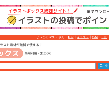
ようこそ
ゲスト
さん
TOP
イラスト
Q&A
日記