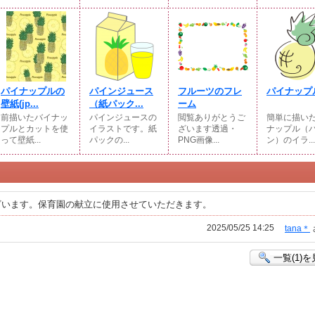
パイナップルの
パインジュース
フルーツのフレ
パイナップ
壁紙(jp...
（紙パック...
ーム
前描いたバイナッ
パインジュースの
閲覧ありがとうご
簡単に描い
プルとカットを使
イラストです。紙
ざいます透過・
ナップル（
って壁紙...
パックの...
PNG画像...
ン）のイラ...
ざいます。保育園の献立に使用させていただきます。
2025/05/25 14:25
tana＊
一覧(1)