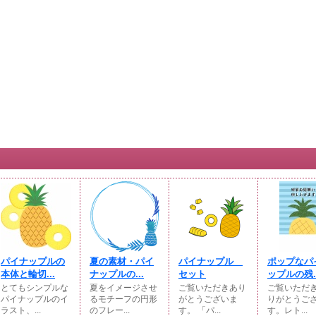
パイナップルの
夏の素材・パイ
パイナップル
ポップなパ
本体と輪切...
ナップルの...
セット
ップルの残..
とてもシンプルな
夏をイメージさせ
ご覧いただきあり
ご覧いただ
パイナップルのイ
るモチーフの円形
がとうございま
りがとうご
ラスト、...
のフレー...
す。 「パ...
す。レト...