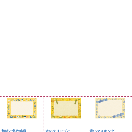
和紙と北欧雑貨
木のクリップと...
青いマスキング...