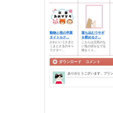
動物と桜の卒業
落ち込むウサギ
タイトルク...
を慰めるク...
かわいいうさぎと
こちらは元気のな
くまとさるのキャ
い兎の頭をなでる
ラクター...
熊をイメ...
ダウンロード コメント
ありがとうございます。プリ