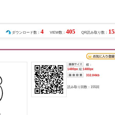
4
405
15
ダウンロード数：
VIEW数：
QR読み取り数：
横：
1480px
縦:
1480px
332.04kb
読み取り回数：
155
回