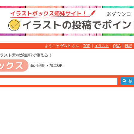
ようこそ
ゲスト
さん
TOP
イラスト
Q&A
日記