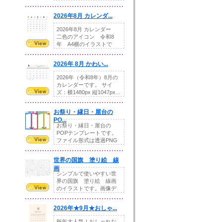
りの提...
2026年8月 カレンダ...
2026年8月 カレンダー
二色のアイコン 令和8
年 A4横のイラストで
す。8月をテ...
2026年 8月 かわい...
2026年（令和8年）8月の
カレンダーです。 サイ
ズ：横1480px 縦1047px...
お祭り・縁日・屋台の
PO...
お祭り・縁日・屋台の
POPテンプレートです。
ファイル形式は透過PNG
です。---太め...
世界の国旗 塗り絵 線
画
シンプルで使いやすい世
界の国旗 塗り絵 線画
のイラストです。画像デ
ータとEPSデータ...
2026年★9月★おしゃ...
毎年大人気！おしゃれな