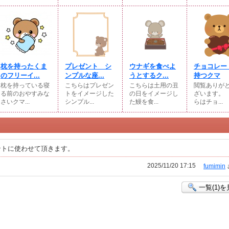
枕を持ったくま
プレゼント シ
ウナギを食べよ
チョコレー
のフリーイ...
ンプルな座...
うとするク...
持つクマ
枕を持っている寝
こちらはプレゼン
こちらは土用の丑
閲覧ありが
る前のおやすみな
トをイメージした
の日をイメージし
ざいます。
さいクマ...
シンプル...
た鰻を食...
らはチョ...
ントに使わせて頂きます。
2025/11/20 17:15
fumimin
一覧(1)