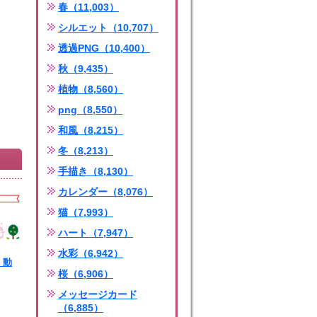
春（11,003）
シルエット（10,707）
透過PNG（10,400）
秋（9,435）
植物（8,560）
png（8,550）
和風（8,215）
冬（8,213）
手描き（8,130）
カレンダー（8,076）
猫（7,993）
ハート（7,947）
水彩（6,942）
_動
桜（6,906）
ng
メッセージカード
（6,885）