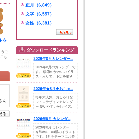
正月（6,849）
文字（6,557）
女性（6,381）
トを
ダウンロードランキング
とうご
⠀こち
2026年8月カレンダー...
2026年8月のカレンダーで
す。 季節のかわいいイラ
スト入りで、予定を描き
込めるスペ...
2026年★8月★おしゃ...
毎年大人気！おしゃれな
さん
レトロデザインカレンダ
ー 使いやすいA4サイズ。
illust...
を見る
2026年8月 カレンダ...
2026年8月 カレンダー
令和8年 A4横のイラスト
です。8月をテーマにお祭