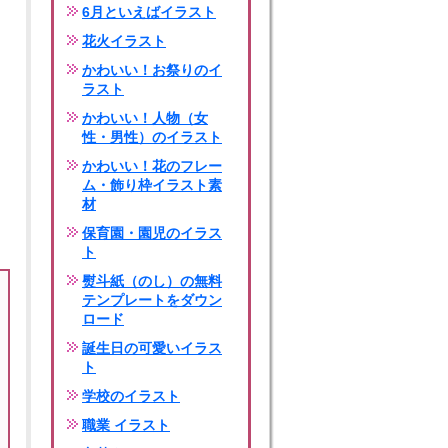
6月といえばイラスト
花火イラスト
かわいい！お祭りのイ
ラスト
かわいい！人物（女
性・男性）のイラスト
かわいい！花のフレー
ム・飾り枠イラスト素
材
保育園・園児のイラス
ト
熨斗紙（のし）の無料
テンプレートをダウン
ロード
誕生日の可愛いイラス
ト
学校のイラスト
職業 イラスト