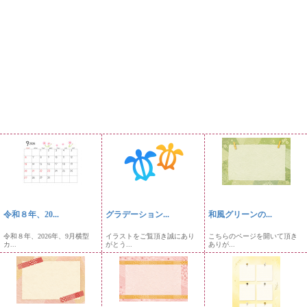
令和８年、20...
グラデーション...
和風グリーンの...
令和８年、2026年、9月横型
イラストをご覧頂き誠にあり
こちらのページを開いて頂き
カ...
がとう...
ありが...