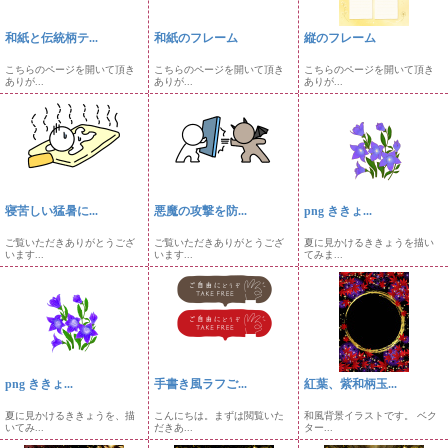
和紙と伝統柄テ...
和紙のフレーム
縦のフレーム
こちらのページを開いて頂き
こちらのページを開いて頂き
こちらのページを開いて頂き
ありが...
ありが...
ありが...
寝苦しい猛暑に...
悪魔の攻撃を防...
png ききょ...
ご覧いただきありがとうござ
ご覧いただきありがとうござ
夏に見かけるききょうを描い
います...
います...
てみま...
png ききょ...
手書き風ラフご...
紅葉、紫和柄玉...
夏に見かけるききょうを、描
こんにちは。まずは閲覧いた
和風背景イラストです。 ベク
いてみ...
だきあ...
ター...