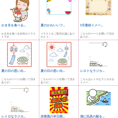
かき氷を食べる...
夏のかわいいフ...
9月素材イメー...
かき氷を食べる女性のイラス
イラストをご覧頂き誠にあり
こちらのページを開いて頂き
トです...
がとう...
ありが...
夏の日の思い出...
夏の日の思い出...
レロトなラジカ...
こちらのページを開いて頂き
こちらのページを開いて頂き
こちらはレトロなラジカセを
ありが...
ありが...
イメー...
レトロなラジカ...
赤黄黒の本日限...
湖に玩具の船を...