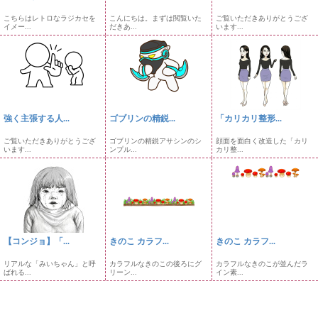
こちらはレトロなラジカセを
こんにちは。まずは閲覧いた
ご覧いただきありがとうござ
イメー...
だきあ...
います...
強く主張する人...
ゴブリンの精鋭...
「カリカリ整形...
ご覧いただきありがとうござ
ゴブリンの精鋭アサシンのシ
顔面を面白く改造した「カリ
います...
ンプル...
カリ整...
【コンジョ】「...
きのこ カラフ...
きのこ カラフ...
リアルな「みいちゃん」と呼
カラフルなきのこの後ろにグ
カラフルなきのこが並んだラ
ばれる...
リーン...
イン素...