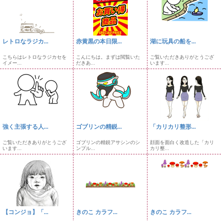
レトロなラジカ...
赤黄黒の本日限...
湖に玩具の船を...
こちらはレトロなラジカセを
こんにちは。まずは閲覧いた
ご覧いただきありがとうござ
イメー...
だきあ...
います...
強く主張する人...
ゴブリンの精鋭...
「カリカリ整形...
ご覧いただきありがとうござ
ゴブリンの精鋭アサシンのシ
顔面を面白く改造した「カリ
います...
ンプル...
カリ整...
【コンジョ】「...
きのこ カラフ...
きのこ カラフ...