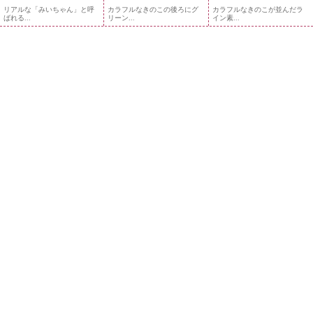
リアルな「みいちゃん」と呼
カラフルなきのこの後ろにグ
カラフルなきのこが並んだラ
ばれる...
リーン...
イン素...