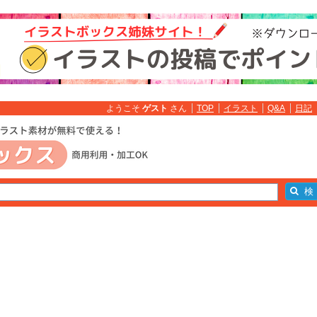
ようこそ
ゲスト
さん
TOP
イラスト
Q&A
日記