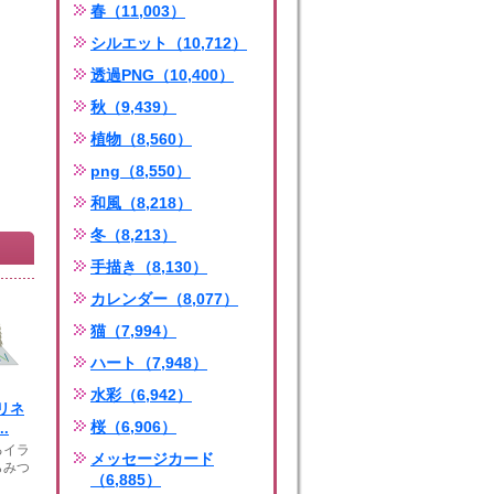
春（11,003）
シルエット（10,712）
透過PNG（10,400）
秋（9,439）
植物（8,560）
png（8,550）
和風（8,218）
冬（8,213）
手描き（8,130）
カレンダー（8,077）
猫（7,994）
ハート（7,948）
水彩（6,942）
リネ
桜（6,906）
.
るイラ
メッセージカード
らみつ
（6,885）