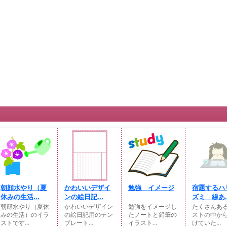
朝顔水やり（夏
かわいいデザイ
勉強 イメージ
宿題するハ
休みの生活...
ンの絵日記...
ズミ 線あ..
朝顔水やり（夏休
かわいいデザイン
勉強をイメージし
たくさんあ
みの生活）のイラ
の絵日記用のテン
たノートと鉛筆の
ストの中か
ストです...
プレート...
イラスト...
けていた...