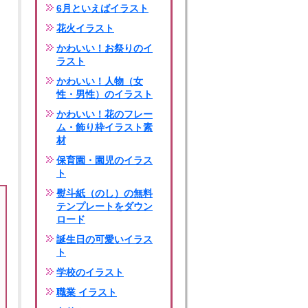
6月といえばイラスト
花火イラスト
かわいい！お祭りのイ
ラスト
かわいい！人物（女
性・男性）のイラスト
かわいい！花のフレー
ム・飾り枠イラスト素
材
保育園・園児のイラス
ト
熨斗紙（のし）の無料
テンプレートをダウン
ロード
誕生日の可愛いイラス
ト
学校のイラスト
職業 イラスト