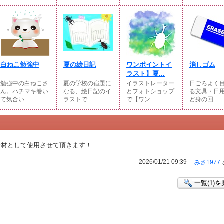
白ねこ勉強中
夏の絵日記
ワンポイントイ
消しゴム
ラスト】夏...
勉強中の白ねこさ
夏の学校の宿題に
イラストレーター
日ごろよく
ん。ハチマキ巻い
なる、絵日記のイ
とフォトショップ
る文具・日
て気合い...
ラストで...
で【ワン...
ど身の回...
素材として使用させて頂きます！
2026/01/21 09:39
みさ1977
一覧(1)