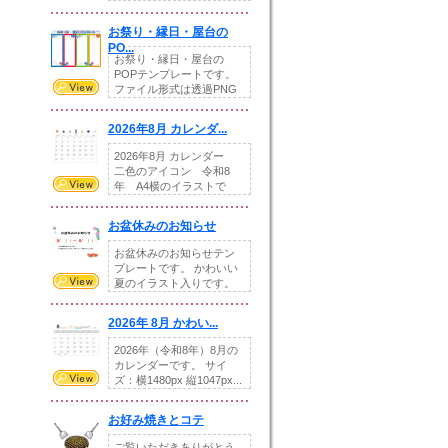
りの提...
お祭り・縁日・屋台の
PO...
お祭り・縁日・屋台の
POPテンプレートです。
ファイル形式は透過PNG
です。---太め...
2026年8月 カレンダ...
2026年8月 カレンダー
二色のアイコン 令和8
年 A4横のイラストで
す。8月をテ...
お盆休みのお知らせ
お盆休みのお知らせテン
プレートです。 かわいい
夏のイラスト入りです。
休業日の日付けを...
2026年 8月 かわい...
2026年（令和8年）8月の
カレンダーです。 サイ
ズ：横1480px 縦1047px...
お好み焼きとコテ
ご覧いただきありがとう