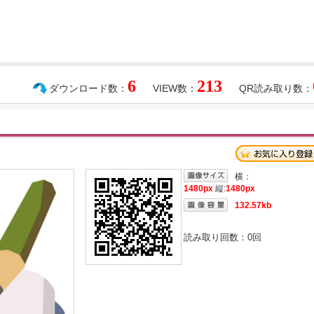
6
213
ダウンロード数：
VIEW数：
QR読み取り数：
横：
1480px
縦:
1480px
132.57kb
読み取り回数：
0
回