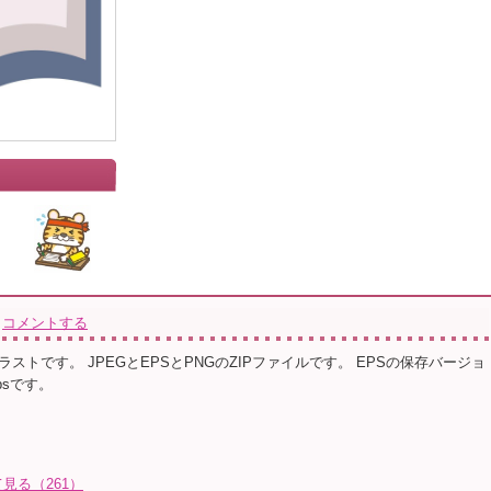
コメントする
ストです。 JPEGとEPSとPNGのZIPファイルです。 EPSの保存バージョ
 epsです。
見る（261）