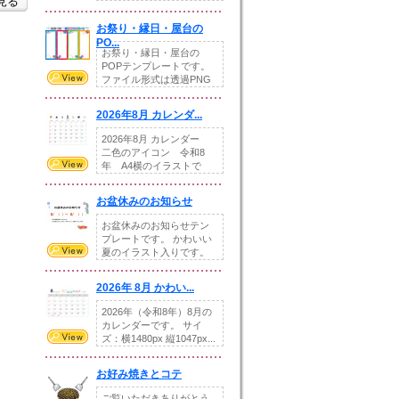
を見る
りの提...
お祭り・縁日・屋台の
PO...
お祭り・縁日・屋台の
POPテンプレートです。
ファイル形式は透過PNG
です。---太め...
2026年8月 カレンダ...
2026年8月 カレンダー
二色のアイコン 令和8
年 A4横のイラストで
す。8月をテ...
お盆休みのお知らせ
お盆休みのお知らせテン
プレートです。 かわいい
夏のイラスト入りです。
休業日の日付けを...
2026年 8月 かわい...
2026年（令和8年）8月の
カレンダーです。 サイ
ズ：横1480px 縦1047px...
お好み焼きとコテ
ご覧いただきありがとう