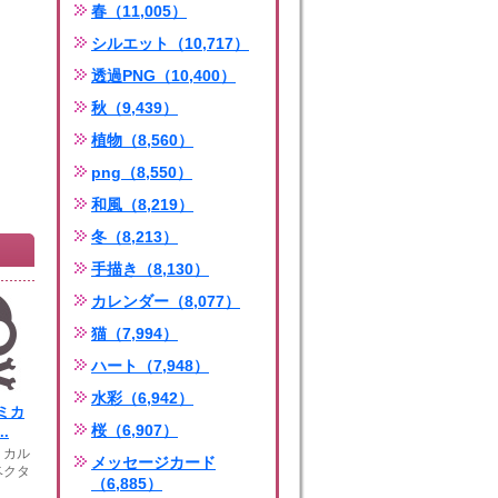
春（11,005）
シルエット（10,717）
透過PNG（10,400）
秋（9,439）
植物（8,560）
png（8,550）
和風（8,219）
冬（8,213）
手描き（8,130）
カレンダー（8,077）
猫（7,994）
ハート（7,948）
水彩（6,942）
ミカ
桜（6,907）
.
ミカル
メッセージカード
ベクタ
（6,885）