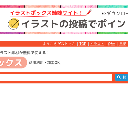
ようこそ
ゲスト
さん
TOP
イラスト
Q&A
日記