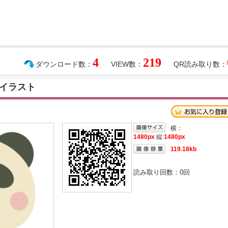
4
219
ダウンロード数：
VIEW数：
QR読み取り数：
イラスト
横：
1480px
縦:
1480px
119.18kb
読み取り回数：
0
回