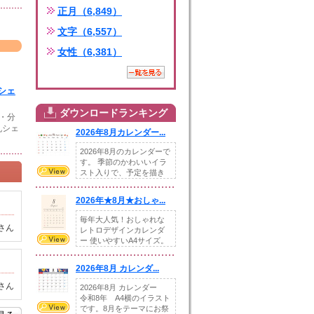
正月（6,849）
文字（6,557）
女性（6,381）
シェ
ダウンロードランキング
・分
丸シェ
2026年8月カレンダー...
2026年8月のカレンダーで
す。 季節のかわいいイラ
スト入りで、予定を描き
込めるスペ...
2026年★8月★おしゃ...
毎年大人気！おしゃれな
さん
レトロデザインカレンダ
ー 使いやすいA4サイズ。
illust...
2026年8月 カレンダ...
さん
2026年8月 カレンダー
令和8年 A4横のイラスト
です。8月をテーマにお祭