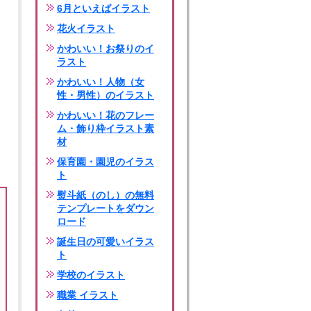
6月といえばイラスト
花火イラスト
かわいい！お祭りのイ
ラスト
かわいい！人物（女
性・男性）のイラスト
かわいい！花のフレー
ム・飾り枠イラスト素
材
保育園・園児のイラス
ト
熨斗紙（のし）の無料
テンプレートをダウン
ロード
誕生日の可愛いイラス
ト
学校のイラスト
職業 イラスト