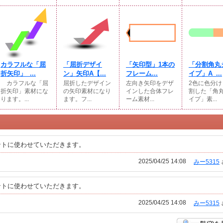
カラフルな「屈
「屈折デザイ
「矢印型」1本の
「分割角丸
折矢印」_...
ン」矢印A【...
フレーム...
イプ」A_...
カラフルな「屈
屈折したデザイン
左向き矢印をデザ
2色に色分け
折矢印」素材にな
の矢印素材になり
インした合体フレ
割した「角
ります。...
ます。フ...
ーム素材...
イプ」素...
ントに使わせていただきます。
2025/04/25 14:08
みー5315
ントに使わせていただきます。
2025/04/25 14:08
みー5315