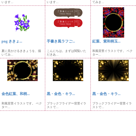
います...
います...
てみま...
png ききょ...
手書き風ラフご...
紅葉、紫和柄玉...
夏に見かけるききょうを、描
こんにちは。まずは閲覧いた
和風背景イラストです。 ベク
いてみ...
だきあ...
ター...
金色紅葉、和柄...
黒・金色・キラ...
黒・金色・キラ...
和風背景イラストです。 ベク
ブラックフライデー背景イラ
ブラックフライデー背景イラ
ター...
ストで...
ストで...