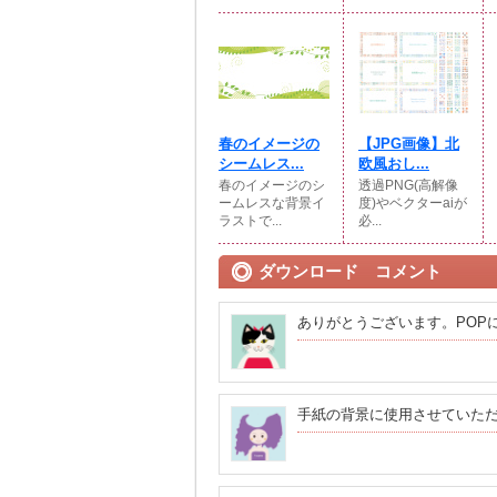
春のイメージの
【JPG画像】北
シームレス...
欧風おし...
春のイメージのシ
透過PNG(高解像
ームレスな背景イ
度)やベクターaiが
ラストで...
必...
ダウンロード コメント
ありがとうございます。POP
手紙の背景に使用させていた