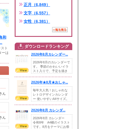
正月（6,849）
文字（6,557）
女性（6,381）
角和
.
ダウンロードランキング
ラスト
ターは
2026年8月カレンダー...
2026年8月のカレンダーで
す。 季節のかわいいイラ
スト入りで、予定を描き
込めるスペ...
2026年★8月★おしゃ...
毎年大人気！おしゃれな
さん
レトロデザインカレンダ
ー 使いやすいA4サイズ。
illust...
2026年8月 カレンダ...
さん
2026年8月 カレンダー
令和8年 A4横のイラスト
です。8月をテーマにお祭