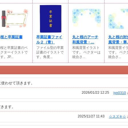
桜と卒業証書
卒業証書ファイ
丸と桜のアーチ
丸と桜の対
ル２（青）
和風背景・...
風背景・寒..
桜と卒業証書のベ
ファイル型の卒業
和風背景イラスト
和風背景イ
クターイラストで
証書のイラストで
です。 ベクターは
です。 ベク
す。JP...
す。角度...
統合さ...
統合さ...
に使わせて頂きます。
2026/01/22 12:25
iyo0310
だきます。
2025/11/27 11:43
☆スズキ☆