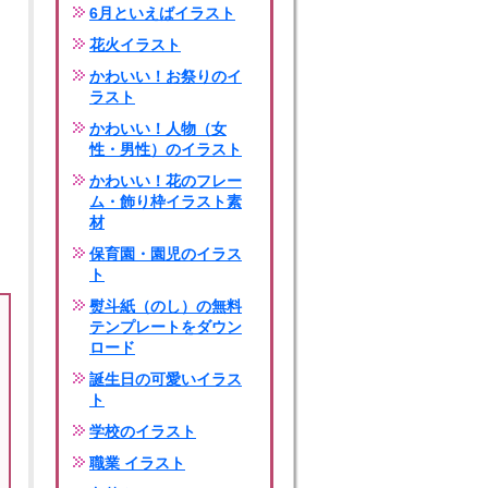
6月といえばイラスト
花火イラスト
かわいい！お祭りのイ
ラスト
かわいい！人物（女
性・男性）のイラスト
かわいい！花のフレー
ム・飾り枠イラスト素
材
保育園・園児のイラス
ト
熨斗紙（のし）の無料
テンプレートをダウン
ロード
誕生日の可愛いイラス
ト
学校のイラスト
職業 イラスト