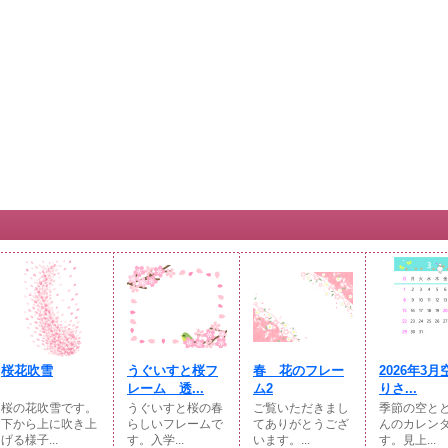
桜花吹雪
うぐいすと桜フ
春 花のフレー
2026年3
レーム 透...
ム2
りさ...
桜の花吹雪です。
うぐいすと桜の春
ご覧いただきまし
季節の空と
下から上に吹き上
らしいフレームで
てありがとうござ
んのカレン
げる様子...
す。入学...
います。...
す。見上...