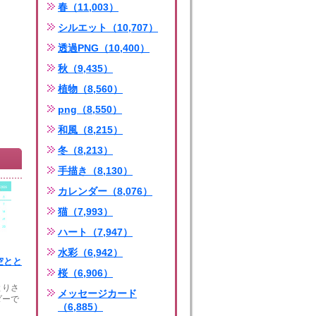
春（11,003）
シルエット（10,707）
透過PNG（10,400）
秋（9,435）
植物（8,560）
png（8,550）
和風（8,215）
冬（8,213）
手描き（8,130）
カレンダー（8,076）
猫（7,993）
ハート（7,947）
水彩（6,942）
月空とと
桜（6,906）
とりさ
メッセージカード
ダーで
（6,885）