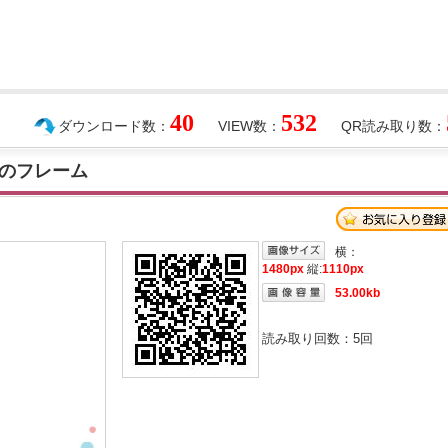
40
532
ダウンロード数：
VIEW数：
QR読み取り数：
のフレーム
横：
1480px
縦:
1110px
53.00kb
読み取り回数：
5
回