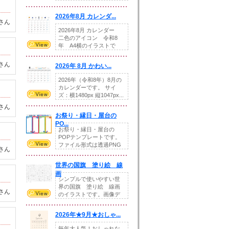
りの提...
2026年8月 カレンダ...
さん
2026年8月 カレンダー
二色のアイコン 令和8
年 A4横のイラストで
す。8月をテ...
さん
2026年 8月 かわい...
2026年（令和8年）8月の
カレンダーです。 サイ
ズ：横1480px 縦1047px...
さん
お祭り・縁日・屋台の
PO...
お祭り・縁日・屋台の
POPテンプレートです。
ファイル形式は透過PNG
さん
です。---太め...
世界の国旗 塗り絵 線
画
シンプルで使いやすい世
界の国旗 塗り絵 線画
さん
のイラストです。画像デ
ータとEPSデータ...
2026年★9月★おしゃ...
毎年大人気！おしゃれな