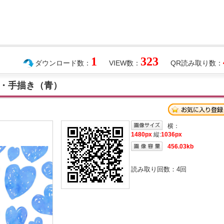
1
323
ダウンロード数：
VIEW数：
QR読み取り数：
・手描き（青）
横：
1480px
縦:
1036px
456.03kb
読み取り回数：
4
回