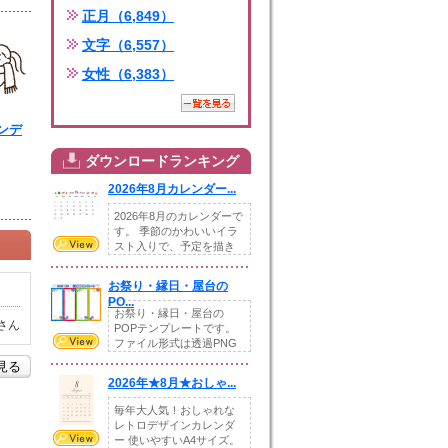
正月（6,849）
文字（6,557）
女性（6,383）
ンデ
ダウンロードランキング
ズ
2026年8月カレンダー...
2026年8月のカレンダーで
す。 季節のかわいいイラ
スト入りで、予定を描き
込めるスペ...
お祭り・縁日・屋台の
PO...
お祭り・縁日・屋台の
さん
POPテンプレートです。
ファイル形式は透過PNG
です。---太め...
を見る
2026年★8月★おしゃ...
毎年大人気！おしゃれな
レトロデザインカレンダ
ー 使いやすいA4サイズ。