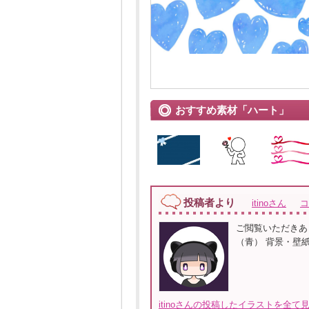
おすすめ素材「ハート」
投稿者より
itinoさん
コ
ご閲覧いただきあ
（青） 背景・壁
itinoさんの投稿したイラストを全て見