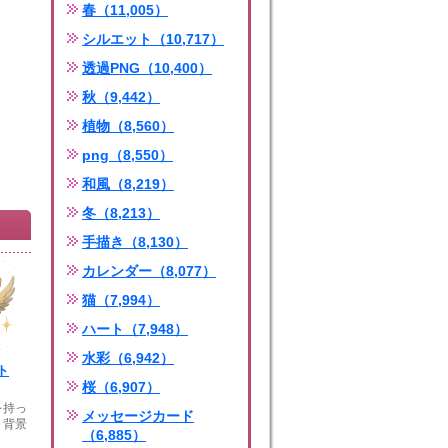
春（11,005）
シルエット（10,717）
透過PNG（10,400）
秋（9,442）
植物（8,560）
png（8,550）
和風（8,219）
冬（8,213）
手描き（8,130）
カレンダー（8,077）
猫（7,994）
ハート（7,948）
水彩（6,942）
ト
桜（6,907）
を持っ
メッセージカード
。背景
（6,885）