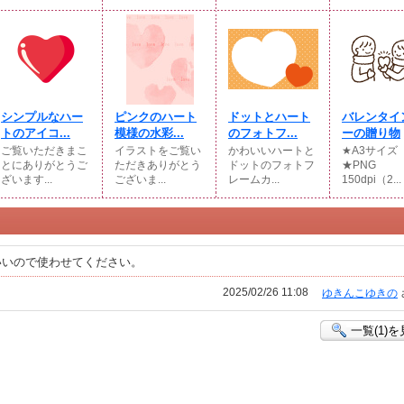
シンプルなハー
ピンクのハート
ドットとハート
バレンタイ
トのアイコ...
模様の水彩...
のフォトフ...
ーの贈り物
ご覧いただきまこ
イラストをご覧い
かわいいハートと
★A3サイ
とにありがとうご
ただきありがとう
ドットのフォトフ
★PNG
ざいます...
ございま...
レームカ...
150dpi（2...
いいので使わせてください。
2025/02/26 11:08
ゆきんこゆきの
一覧(1)