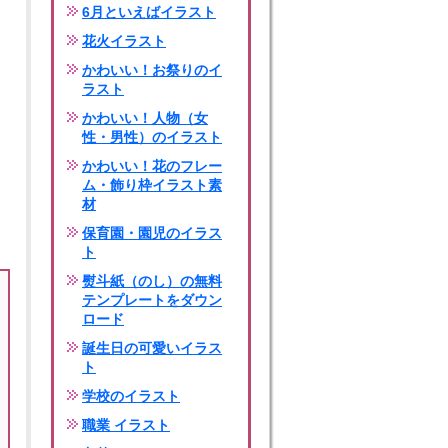
6月といえばイラスト
花火イラスト
かわいい！お祭りのイ
ラスト
かわいい！人物（女
性・男性）のイラスト
かわいい！花のフレー
ム・飾り枠イラスト素
材
保育園・園児のイラス
ト
熨斗紙（のし）の無料
テンプレートをダウン
ロード
誕生日の可愛いイラス
ト
学校のイラスト
職業 イラスト