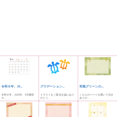
令和８年、20...
グラデーション...
和風グリーンの...
令和８年、2026年、9月横型
イラストをご覧頂き誠にあり
こちらのページを開いて頂き
カ...
がとう...
ありが...