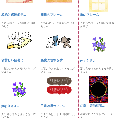
和紙と伝統柄テ...
和紙のフレーム
縦のフレーム
こちらのページを開いて頂き
こちらのページを開いて頂き
こちらのページを開いて頂き
ありが...
ありが...
ありが...
寝苦しい猛暑に...
悪魔の攻撃を防...
png ききょ...
ご覧いただきありがとうござ
ご覧いただきありがとうござ
夏に見かけるききょうを描い
います...
います...
てみま...
png ききょ...
手書き風ラフご...
紅葉、紫和柄玉...
夏に見かけるききょうを、描
こんにちは。まずは閲覧いた
和風背景イラストです。 ベク
いてみ...
だきあ...
ター...