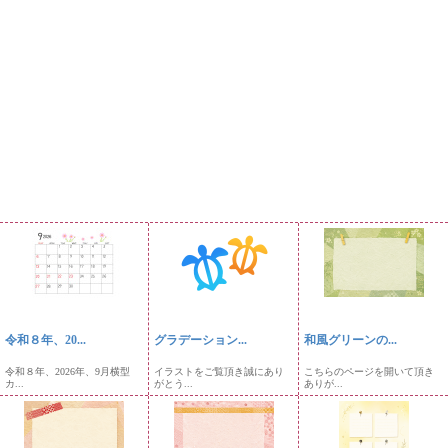
令和８年、20...
グラデーション...
和風グリーンの...
令和８年、2026年、9月横型
イラストをご覧頂き誠にあり
こちらのページを開いて頂き
カ...
がとう...
ありが...