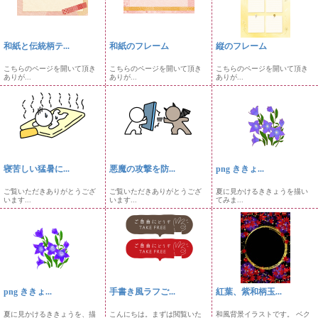
和紙と伝統柄テ...
和紙のフレーム
縦のフレーム
こちらのページを開いて頂き
こちらのページを開いて頂き
こちらのページを開いて頂き
ありが...
ありが...
ありが...
寝苦しい猛暑に...
悪魔の攻撃を防...
png ききょ...
ご覧いただきありがとうござ
ご覧いただきありがとうござ
夏に見かけるききょうを描い
います...
います...
てみま...
png ききょ...
手書き風ラフご...
紅葉、紫和柄玉...
夏に見かけるききょうを、描
こんにちは。まずは閲覧いた
和風背景イラストです。 ベク