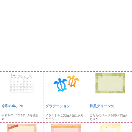
令和８年、20...
グラデーション...
和風グリーンの...
令和８年、2026年、9月横型
イラストをご覧頂き誠にあり
こちらのページを開いて頂き
カ...
がとう...
ありが...