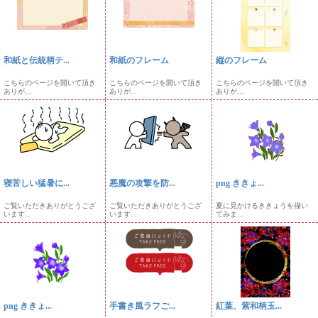
和紙と伝統柄テ...
和紙のフレーム
縦のフレーム
こちらのページを開いて頂き
こちらのページを開いて頂き
こちらのページを開いて頂き
ありが...
ありが...
ありが...
寝苦しい猛暑に...
悪魔の攻撃を防...
png ききょ...
ご覧いただきありがとうござ
ご覧いただきありがとうござ
夏に見かけるききょうを描い
います...
います...
てみま...
png ききょ...
手書き風ラフご...
紅葉、紫和柄玉...