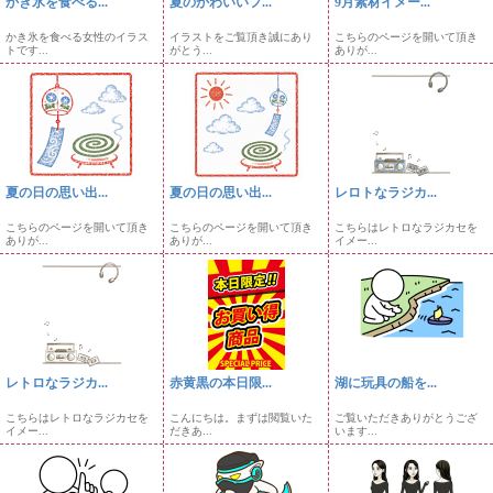
かき氷を食べる...
夏のかわいいフ...
9月素材イメー...
かき氷を食べる女性のイラス
イラストをご覧頂き誠にあり
こちらのページを開いて頂き
トです...
がとう...
ありが...
夏の日の思い出...
夏の日の思い出...
レロトなラジカ...
こちらのページを開いて頂き
こちらのページを開いて頂き
こちらはレトロなラジカセを
ありが...
ありが...
イメー...
レトロなラジカ...
赤黄黒の本日限...
湖に玩具の船を...
こちらはレトロなラジカセを
こんにちは。まずは閲覧いた
ご覧いただきありがとうござ
イメー...
だきあ...
います...