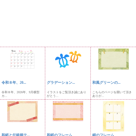
令和８年、20...
グラデーション...
和風グリーンの...
令和８年、2026年、9月横型
イラストをご覧頂き誠にあり
こちらのページを開いて頂き
カ...
がとう...
ありが...
和紙と伝統柄テ...
和紙のフレーム
縦のフレーム