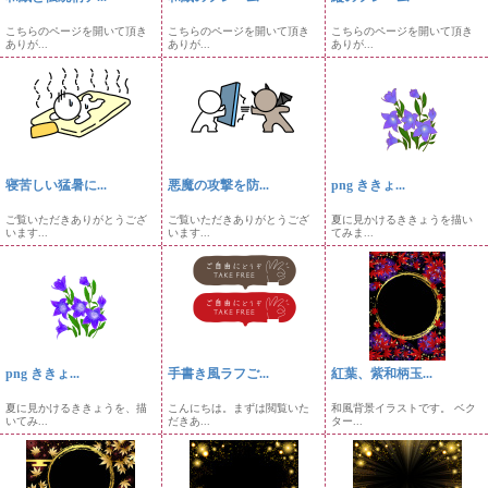
こちらのページを開いて頂き
こちらのページを開いて頂き
こちらのページを開いて頂き
ありが...
ありが...
ありが...
寝苦しい猛暑に...
悪魔の攻撃を防...
png ききょ...
ご覧いただきありがとうござ
ご覧いただきありがとうござ
夏に見かけるききょうを描い
います...
います...
てみま...
png ききょ...
手書き風ラフご...
紅葉、紫和柄玉...
夏に見かけるききょうを、描
こんにちは。まずは閲覧いた
和風背景イラストです。 ベク
いてみ...
だきあ...
ター...