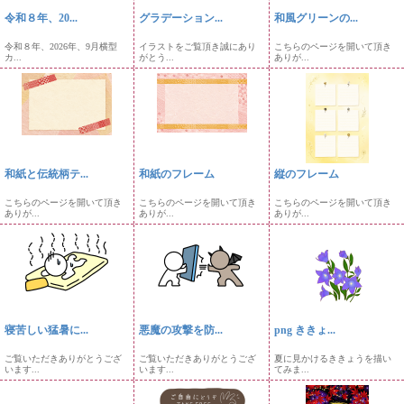
令和８年、20...
グラデーション...
和風グリーンの...
令和８年、2026年、9月横型
イラストをご覧頂き誠にあり
こちらのページを開いて頂き
カ...
がとう...
ありが...
和紙と伝統柄テ...
和紙のフレーム
縦のフレーム
こちらのページを開いて頂き
こちらのページを開いて頂き
こちらのページを開いて頂き
ありが...
ありが...
ありが...
寝苦しい猛暑に...
悪魔の攻撃を防...
png ききょ...
ご覧いただきありがとうござ
ご覧いただきありがとうござ
夏に見かけるききょうを描い
います...
います...
てみま...