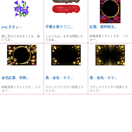
png ききょ...
手書き風ラフご...
紅葉、紫和柄玉...
夏に見かけるききょうを、描
こんにちは。まずは閲覧いた
和風背景イラストです。 ベク
いてみ...
だきあ...
ター...
金色紅葉、和柄...
黒・金色・キラ...
黒・金色・キラ...
和風背景イラストです。 ベク
ブラックフライデー背景イラ
ブラックフライデー背景イラ
ター...
ストで...
ストで...