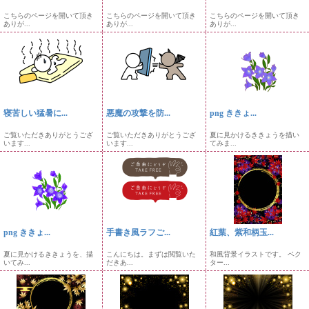
こちらのページを開いて頂き
こちらのページを開いて頂き
こちらのページを開いて頂き
ありが...
ありが...
ありが...
寝苦しい猛暑に...
悪魔の攻撃を防...
png ききょ...
ご覧いただきありがとうござ
ご覧いただきありがとうござ
夏に見かけるききょうを描い
います...
います...
てみま...
png ききょ...
手書き風ラフご...
紅葉、紫和柄玉...
夏に見かけるききょうを、描
こんにちは。まずは閲覧いた
和風背景イラストです。 ベク
いてみ...
だきあ...
ター...