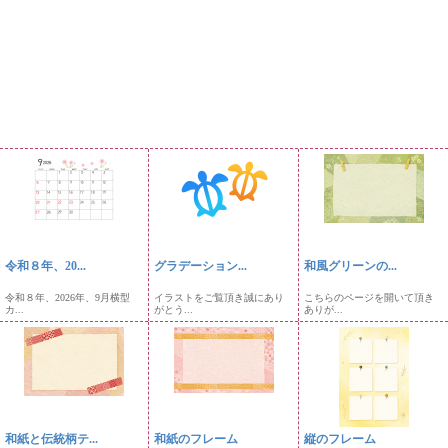
令和８年、20...
グラデーション...
和風グリーンの...
令和８年、2026年、9月横型
イラストをご覧頂き誠にあり
こちらのページを開いて頂き
カ...
がとう...
ありが...
和紙と伝統柄テ...
和紙のフレーム
縦のフレーム