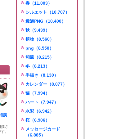
春（11,003）
シルエット（10,707）
透過PNG（10,400）
秋（9,439）
植物（8,560）
png（8,550）
和風（8,215）
冬（8,213）
手描き（8,130）
カレンダー（8,077）
猫（7,994）
ハート（7,947）
水彩（6,942）
相撲
桜（6,906）
相撲さ
メッセージカード
です。
（6,885）