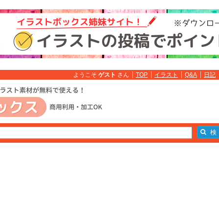
ようこそ
ゲスト
さん
TOP
イラスト
Q&A
日記