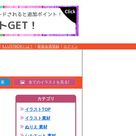
ILLUSTBOXとは？
新規会員登録
ログイン
全てのイラストを見る!
カテゴリ
イラストTOP
イラスト素材
ぬりえ 素材
シルエット 素材