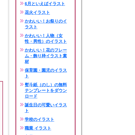
6月といえばイラスト
花火イラスト
かわいい！お祭りのイ
ラスト
かわいい！人物（女
性・男性）のイラスト
かわいい！花のフレー
ム・飾り枠イラスト素
材
保育園・園児のイラス
ト
熨斗紙（のし）の無料
テンプレートをダウン
ロード
誕生日の可愛いイラス
ト
学校のイラスト
職業 イラスト