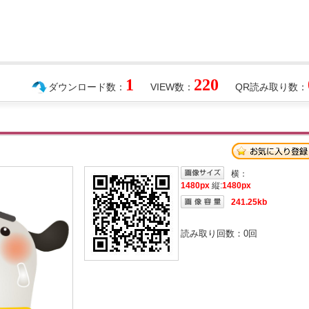
1
220
ダウンロード数：
VIEW数：
QR読み取り数：
横：
1480px
縦:
1480px
241.25kb
読み取り回数：
0
回