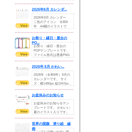
りの提...
2026年8月 カレンダ...
2026年8月 カレンダー
二色のアイコン 令和8
年 A4横のイラストで
す。8月をテ...
お祭り・縁日・屋台の
PO...
お祭り・縁日・屋台の
POPテンプレートです。
ファイル形式は透過PNG
です。---太め...
2026年 8月 かわい...
2026年（令和8年）8月の
カレンダーです。 サイ
ズ：横1480px 縦1047px...
お盆休みのお知らせ
お盆休みのお知らせテン
プレートです。 かわいい
夏のイラスト入りです。
休業日の日付けを...
世界の国旗 塗り絵 線
画
シンプルで使いやすい世