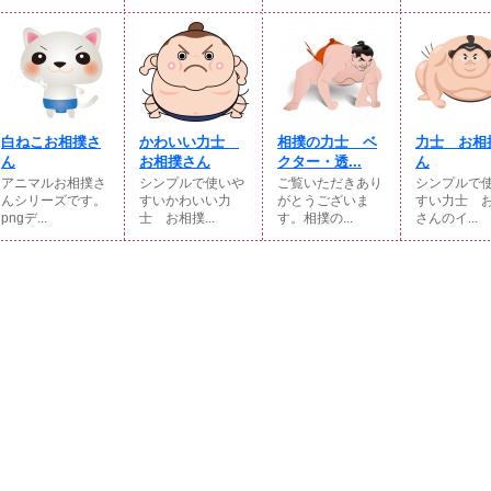
白ねこお相撲さ
かわいい力士
相撲の力士 ベ
力士 お相
ん
お相撲さん
クター・透...
ん
アニマルお相撲さ
シンプルで使いや
ご覧いただきあり
シンプルで
んシリーズです。
すいかわいい力
がとうございま
すい力士 
pngデ...
士 お相撲...
す。相撲の...
さんのイ...