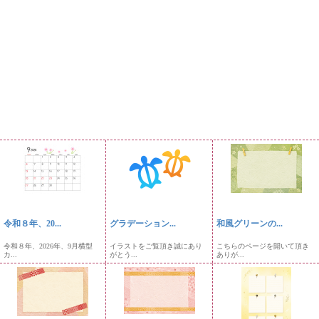
令和８年、20...
グラデーション...
和風グリーンの...
令和８年、2026年、9月横型
イラストをご覧頂き誠にあり
こちらのページを開いて頂き
カ...
がとう...
ありが...