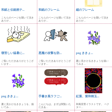
和紙と伝統柄テ...
和紙のフレーム
縦のフレーム
こちらのページを開いて頂き
こちらのページを開いて頂き
こちらのページを開いて頂き
ありが...
ありが...
ありが...
寝苦しい猛暑に...
悪魔の攻撃を防...
png ききょ...
ご覧いただきありがとうござ
ご覧いただきありがとうござ
夏に見かけるききょうを描い
います...
います...
てみま...
png ききょ...
手書き風ラフご...
紅葉、紫和柄玉...
夏に見かけるききょうを、描
こんにちは。まずは閲覧いた
和風背景イラストです。 ベク
いてみ...
だきあ...
ター...