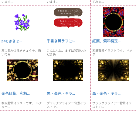
います...
います...
てみま...
png ききょ...
手書き風ラフご...
紅葉、紫和柄玉...
夏に見かけるききょうを、描
こんにちは。まずは閲覧いた
和風背景イラストです。 ベク
いてみ...
だきあ...
ター...
金色紅葉、和柄...
黒・金色・キラ...
黒・金色・キラ...
和風背景イラストです。 ベク
ブラックフライデー背景イラ
ブラックフライデー背景イラ
ター...
ストで...
ストで...