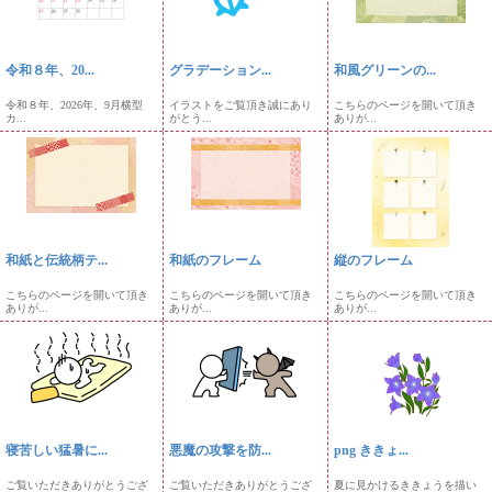
令和８年、20...
グラデーション...
和風グリーンの...
令和８年、2026年、9月横型
イラストをご覧頂き誠にあり
こちらのページを開いて頂き
カ...
がとう...
ありが...
和紙と伝統柄テ...
和紙のフレーム
縦のフレーム
こちらのページを開いて頂き
こちらのページを開いて頂き
こちらのページを開いて頂き
ありが...
ありが...
ありが...
寝苦しい猛暑に...
悪魔の攻撃を防...
png ききょ...
ご覧いただきありがとうござ
ご覧いただきありがとうござ
夏に見かけるききょうを描い