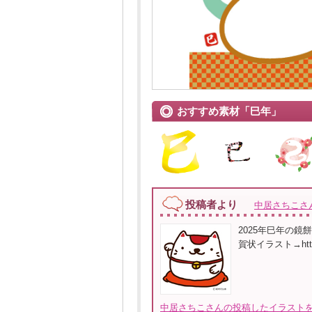
おすすめ素材「巳年」
投稿者より
中居さちこさ
2025年巳年の
賀状イラスト→https:
中居さちこさんの投稿したイラストを全