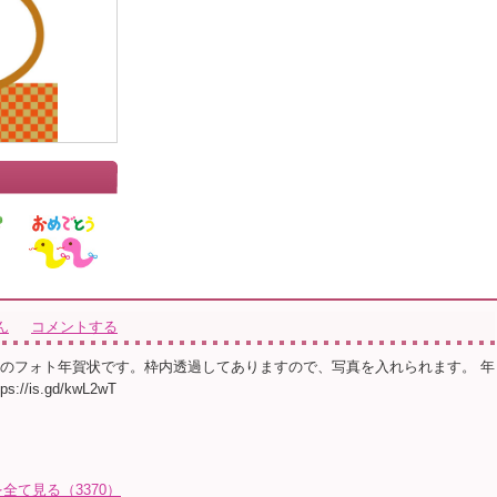
ん
コメントする
鏡餅のフォト年賀状です。枠内透過してありますので、写真を入れられます。 年
//is.gd/kwL2wT
て見る（3370）