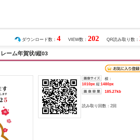
4
202
ダウンロード数：
VIEW数：
QR読み取り数：
レーム年賀状/縦03
横：
1010px
縦:
1480px
185.27kb
読み取り回数：
2
回