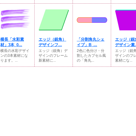
横長「水彩素
エッジ（鋭角）
「分割角丸シェ
エッジ（鋭
材」3本_0...
デザインフ...
イプ」B_...
デザイン素..
横長の水彩デザイ
エッジ（鋭角）デ
2色に色分け・分
エッジ（鋭
ンの3本素材にな
ザインのフレーム
割したカプセル風
ザインのフ
ります。...
新素材に...
の「角丸...
素材にな...