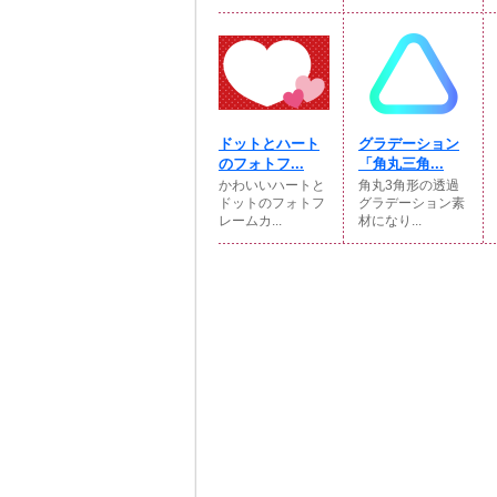
ドットとハート
グラデーション
のフォトフ...
「角丸三角...
かわいいハートと
角丸3角形の透過
ドットのフォトフ
グラデーション素
レームカ...
材になり...