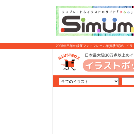
2025年巳年の鏡餅フォトフレーム年賀状/縦03 : イ