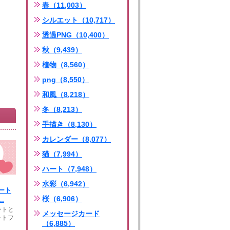
春（11,003）
シルエット（10,717）
透過PNG（10,400）
秋（9,439）
植物（8,560）
png（8,550）
和風（8,218）
冬（8,213）
手描き（8,130）
カレンダー（8,077）
猫（7,994）
ハート（7,948）
水彩（6,942）
ート
桜（6,906）
.
ートと
メッセージカード
ォトフ
（6,885）