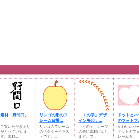
素材「野間口」
リンゴの形のフ
「くの字」デザ
ドットとハ
レーム背景...
イン矢印：...
のフォトフ..
ご覧いただきあり
リンゴのフレーム
「くの字」カーブ
かわいいハ
がとう.ございま
のベクターイラス
の矢印素材になり
ドットのフ
す。素材...
トです。...
ます。フ...
レームカ...