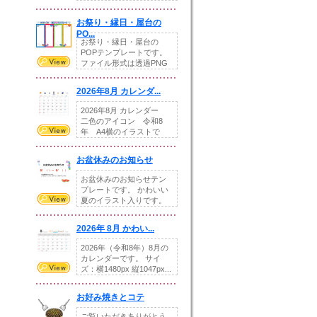
りの提...
お祭り・縁日・屋台の
PO...
お祭り・縁日・屋台の
POPテンプレートです。
ファイル形式は透過PNG
です。---太め...
2026年8月 カレンダ...
2026年8月 カレンダー
二色のアイコン 令和8
年 A4横のイラストで
す。8月をテ...
お盆休みのお知らせ
お盆休みのお知らせテン
プレートです。 かわいい
夏のイラスト入りです。
休業日の日付けを...
2026年 8月 かわい...
2026年（令和8年）8月の
カレンダーです。 サイ
ズ：横1480px 縦1047px...
お好み焼きとコテ
ご覧いただきありがとう