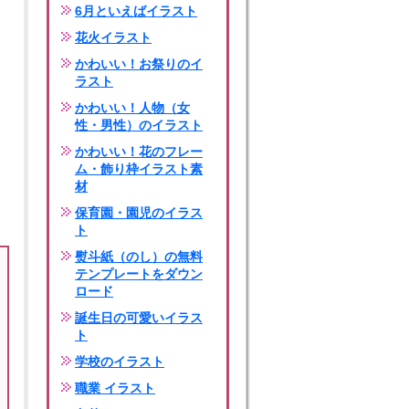
6月といえばイラスト
花火イラスト
かわいい！お祭りのイ
ラスト
かわいい！人物（女
性・男性）のイラスト
かわいい！花のフレー
ム・飾り枠イラスト素
材
保育園・園児のイラス
ト
熨斗紙（のし）の無料
テンプレートをダウン
ロード
誕生日の可愛いイラス
ト
学校のイラスト
職業 イラスト