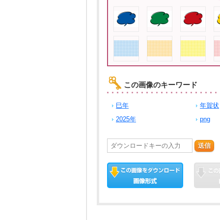
この画像のキーワード
巳年
年賀状
2025年
png
送信