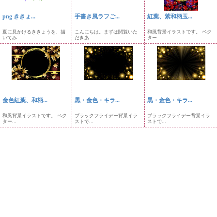
png ききょ...
手書き風ラフご...
紅葉、紫和柄玉...
夏に見かけるききょうを、描
こんにちは。まずは閲覧いた
和風背景イラストです。 ベク
いてみ...
だきあ...
ター...
金色紅葉、和柄...
黒・金色・キラ...
黒・金色・キラ...
和風背景イラストです。 ベク
ブラックフライデー背景イラ
ブラックフライデー背景イラ
ター...
ストで...
ストで...