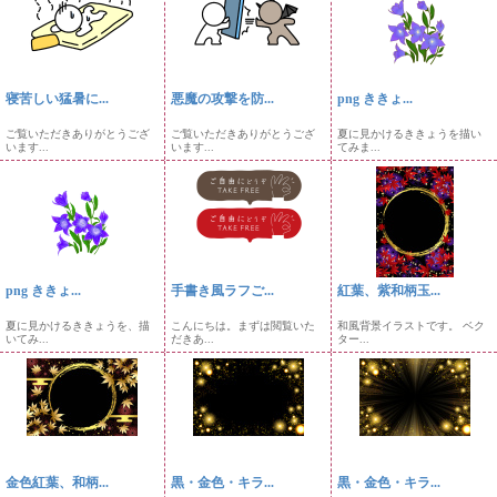
寝苦しい猛暑に...
悪魔の攻撃を防...
png ききょ...
ご覧いただきありがとうござ
ご覧いただきありがとうござ
夏に見かけるききょうを描い
います...
います...
てみま...
png ききょ...
手書き風ラフご...
紅葉、紫和柄玉...
夏に見かけるききょうを、描
こんにちは。まずは閲覧いた
和風背景イラストです。 ベク
いてみ...
だきあ...
ター...
金色紅葉、和柄...
黒・金色・キラ...
黒・金色・キラ...