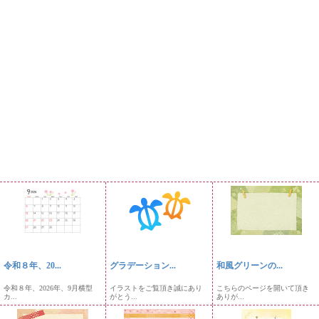
令和８年、20...
グラデーション...
和風グリーンの...
令和８年、2026年、9月横型
イラストをご覧頂き誠にあり
こちらのページを開いて頂き
カ...
がとう...
ありが...