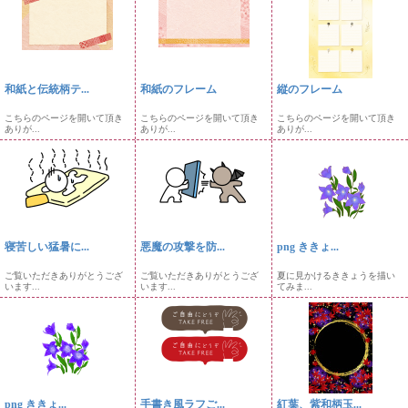
和紙と伝統柄テ...
和紙のフレーム
縦のフレーム
こちらのページを開いて頂き
こちらのページを開いて頂き
こちらのページを開いて頂き
ありが...
ありが...
ありが...
寝苦しい猛暑に...
悪魔の攻撃を防...
png ききょ...
ご覧いただきありがとうござ
ご覧いただきありがとうござ
夏に見かけるききょうを描い
います...
います...
てみま...
png ききょ...
手書き風ラフご...
紅葉、紫和柄玉...