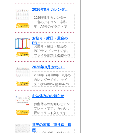
りの提...
2026年8月 カレンダ...
2026年8月 カレンダー
二色のアイコン 令和8
年 A4横のイラストで
す。8月をテ...
お祭り・縁日・屋台の
PO...
お祭り・縁日・屋台の
POPテンプレートです。
ファイル形式は透過PNG
です。---太め...
2026年 8月 かわい...
2026年（令和8年）8月の
カレンダーです。 サイ
ズ：横1480px 縦1047px...
お盆休みのお知らせ
お盆休みのお知らせテン
プレートです。 かわいい
夏のイラスト入りです。
休業日の日付けを...
世界の国旗 塗り絵 線
画
シンプルで使いやすい世