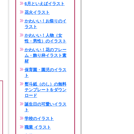
6月といえばイラスト
花火イラスト
かわいい！お祭りのイ
ラスト
かわいい！人物（女
性・男性）のイラスト
かわいい！花のフレー
ム・飾り枠イラスト素
材
保育園・園児のイラス
ト
熨斗紙（のし）の無料
テンプレートをダウン
ロード
誕生日の可愛いイラス
ト
学校のイラスト
職業 イラスト