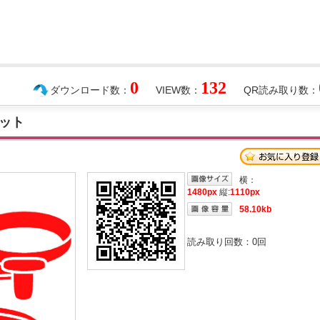
0
132
ダウンロード数：
VIEW数：
QR読み取り数：
ット
横：
1480px
縦:
1110px
58.10kb
読み取り回数：
0
回