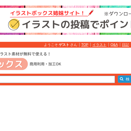
ようこそ
ゲスト
さん
TOP
イラスト
Q&A
日記