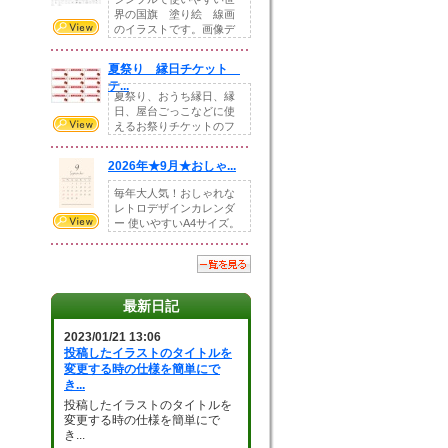
界の国旗 塗り絵 線画
のイラストです。画像デ
ータとEPSデータ...
夏祭り 縁日チケット
テ...
夏祭り、おうち縁日、縁
日、屋台ごっこなどに使
えるお祭りチケットのフ
ォーマットです。Z...
2026年★9月★おしゃ...
毎年大人気！おしゃれな
レトロデザインカレンダ
ー 使いやすいA4サイズ。
illust...
最新日記
2023/01/21 13:06
投稿したイラストのタイトルを
変更する時の仕様を簡単にで
き...
投稿したイラストのタイトルを
変更する時の仕様を簡単にで
き...