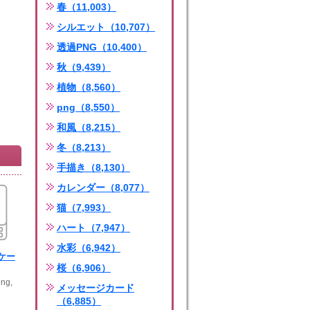
春（11,003）
シルエット（10,707）
透過PNG（10,400）
秋（9,439）
植物（8,560）
png（8,550）
和風（8,215）
冬（8,213）
手描き（8,130）
カレンダー（8,077）
猫（7,993）
ハート（7,947）
水彩（6,942）
ケー
桜（6,906）
ng,
メッセージカード
（6,885）