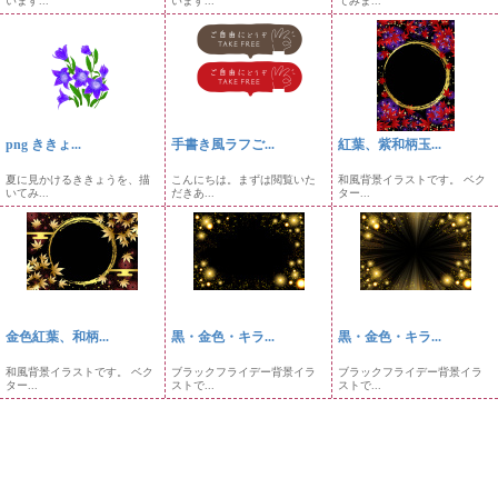
います...
います...
てみま...
png ききょ...
手書き風ラフご...
紅葉、紫和柄玉...
夏に見かけるききょうを、描
こんにちは。まずは閲覧いた
和風背景イラストです。 ベク
いてみ...
だきあ...
ター...
金色紅葉、和柄...
黒・金色・キラ...
黒・金色・キラ...
和風背景イラストです。 ベク
ブラックフライデー背景イラ
ブラックフライデー背景イラ
ター...
ストで...
ストで...