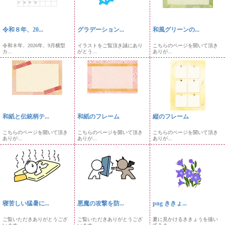
令和８年、20...
グラデーション...
和風グリーンの...
令和８年、2026年、9月横型
イラストをご覧頂き誠にあり
こちらのページを開いて頂き
カ...
がとう...
ありが...
和紙と伝統柄テ...
和紙のフレーム
縦のフレーム
こちらのページを開いて頂き
こちらのページを開いて頂き
こちらのページを開いて頂き
ありが...
ありが...
ありが...
寝苦しい猛暑に...
悪魔の攻撃を防...
png ききょ...
ご覧いただきありがとうござ
ご覧いただきありがとうござ
夏に見かけるききょうを描い