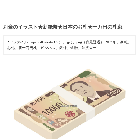
お金のイラスト★新紙幣★日本のお札★一万円の札束
ZIPファイル→eps（illustratorCS）、 jpg 、png（背景透過） 2024年、新札、
お札、新一万円札、ビジネス、銀行、金融、渋沢栄一