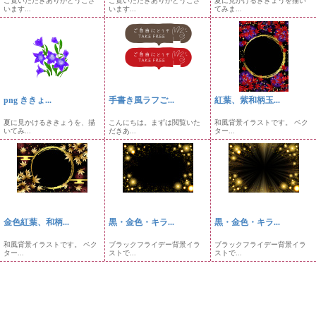
ご覧いただきありがとうござ
ご覧いただきありがとうござ
夏に見かけるききょうを描い
います...
います...
てみま...
png ききょ...
手書き風ラフご...
紅葉、紫和柄玉...
夏に見かけるききょうを、描
こんにちは。まずは閲覧いた
和風背景イラストです。 ベク
いてみ...
だきあ...
ター...
金色紅葉、和柄...
黒・金色・キラ...
黒・金色・キラ...
和風背景イラストです。 ベク
ブラックフライデー背景イラ
ブラックフライデー背景イラ
ター...
ストで...
ストで...