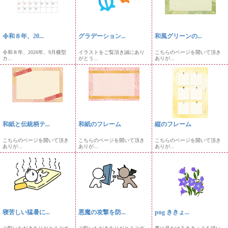
令和８年、20...
グラデーション...
和風グリーンの...
令和８年、2026年、9月横型
イラストをご覧頂き誠にあり
こちらのページを開いて頂き
カ...
がとう...
ありが...
和紙と伝統柄テ...
和紙のフレーム
縦のフレーム
こちらのページを開いて頂き
こちらのページを開いて頂き
こちらのページを開いて頂き
ありが...
ありが...
ありが...
寝苦しい猛暑に...
悪魔の攻撃を防...
png ききょ...