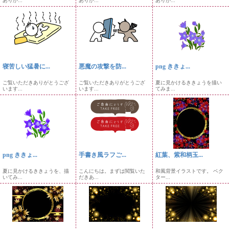
ありが...
ありが...
ありが...
寝苦しい猛暑に...
悪魔の攻撃を防...
png ききょ...
ご覧いただきありがとうござ
ご覧いただきありがとうござ
夏に見かけるききょうを描い
います...
います...
てみま...
png ききょ...
手書き風ラフご...
紅葉、紫和柄玉...
夏に見かけるききょうを、描
こんにちは。まずは閲覧いた
和風背景イラストです。 ベク
いてみ...
だきあ...
ター...