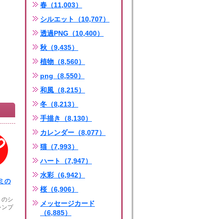
春（11,003）
シルエット（10,707）
透過PNG（10,400）
秋（9,435）
植物（8,560）
png（8,550）
和風（8,215）
冬（8,213）
手描き（8,130）
カレンダー（8,077）
猫（7,993）
ハート（7,947）
水彩（6,942）
ミの
桜（6,906）
ミのシ
メッセージカード
シンプ
（6,885）