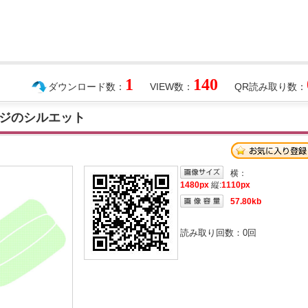
1
140
ダウンロード数：
VIEW数：
QR読み取り数：
ジのシルエット
横：
1480px
縦:
1110px
57.80kb
読み取り回数：
0
回