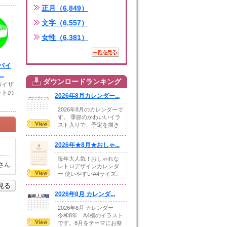
正月（6,849）
文字（6,557）
女性（6,381）
バイ
.
ダウンロードランキング
バイザ
ットの
2026年8月カレンダー...
2026年8月のカレンダーで
す。 季節のかわいいイラ
スト入りで、予定を描き
込めるスペ...
2026年★8月★おしゃ...
毎年大人気！おしゃれな
さん
レトロデザインカレンダ
ー 使いやすいA4サイズ。
illust...
を見る
2026年8月 カレンダ...
2026年8月 カレンダー
令和8年 A4横のイラスト
です。8月をテーマにお祭