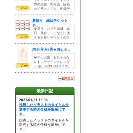
界の国旗 塗り絵 線画
のイラストです。画像デ
ータとEPSデータ...
夏祭り 縁日チケット
テ...
夏祭り、おうち縁日、縁
日、屋台ごっこなどに使
えるお祭りチケットのフ
ォーマットです。Z...
2026年★9月★おしゃ...
毎年大人気！おしゃれな
レトロデザインカレンダ
ー 使いやすいA4サイズ。
illust...
最新日記
2023/01/21 13:06
投稿したイラストのタイトルを
変更する時の仕様を簡単にで
き...
投稿したイラストのタイトルを
変更する時の仕様を簡単にで
き...