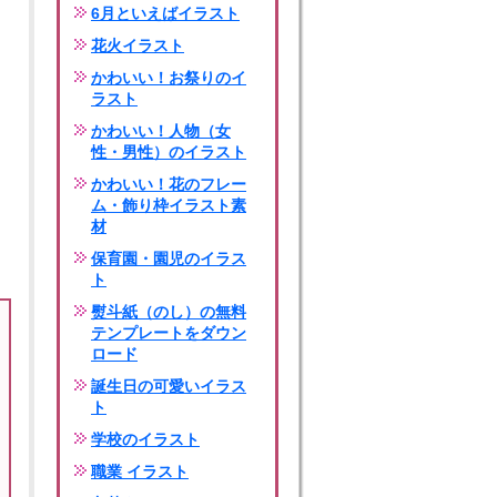
6月といえばイラスト
花火イラスト
かわいい！お祭りのイ
ラスト
かわいい！人物（女
性・男性）のイラスト
かわいい！花のフレー
ム・飾り枠イラスト素
材
保育園・園児のイラス
ト
熨斗紙（のし）の無料
テンプレートをダウン
ロード
誕生日の可愛いイラス
ト
学校のイラスト
職業 イラスト