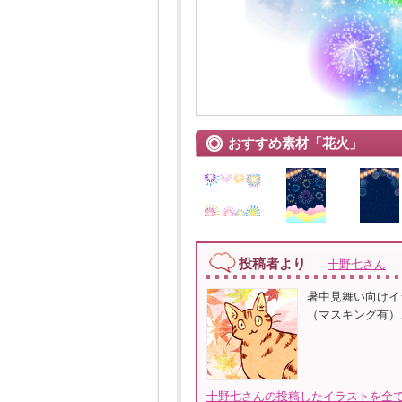
おすすめ素材「花火」
投稿者より
十野七さん
暑中見舞い向けイ
（マスキング有）、
十野七さんの投稿したイラストを全て見