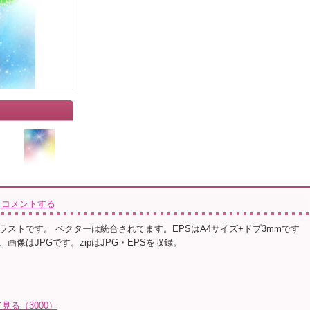
コメントする
ラストです。 ベクターは統合されてます。EPSはA4サイズ+ドブ3mmです
画像はJPGです。zipはJPG・EPSを収録。
る（3000）