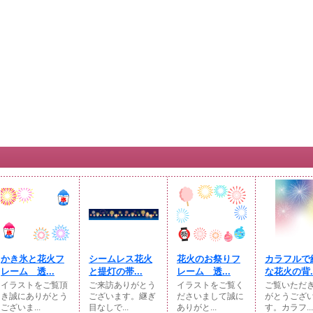
かき氷と花火フ
シームレス花火
花火のお祭りフ
カラフルで
レーム 透...
と提灯の帯...
レーム 透...
な花火の背..
イラストをご覧頂
ご来訪ありがとう
イラストをご覧く
ご覧いただ
き誠にありがとう
ございます。継ぎ
ださいまして誠に
がとうござ
ございま...
目なしで...
ありがと...
す。カラフ...