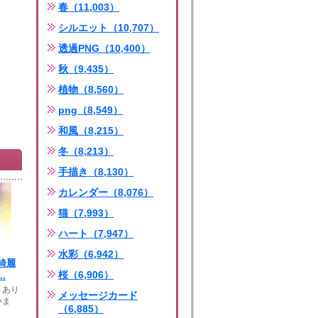
春（11,003）
シルエット（10,707）
透過PNG（10,400）
秋（9,435）
植物（8,560）
png（8,549）
和風（8,215）
冬（8,213）
手描き（8,130）
カレンダー（8,076）
猫（7,993）
ハート（7,947）
水彩（6,942）
綺麗
桜（6,906）
.
きあり
メッセージカード
いま
（6,885）