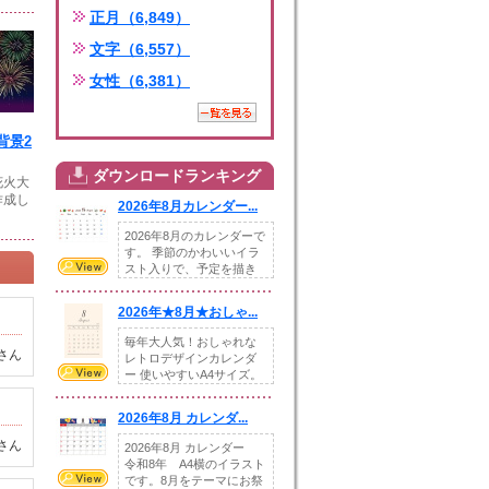
正月（6,849）
文字（6,557）
女性（6,381）
背景2
ダウンロードランキング
花火大
作成し
2026年8月カレンダー...
2026年8月のカレンダーで
す。 季節のかわいいイラ
スト入りで、予定を描き
込めるスペ...
2026年★8月★おしゃ...
毎年大人気！おしゃれな
さん
レトロデザインカレンダ
ー 使いやすいA4サイズ。
illust...
2026年8月 カレンダ...
さん
2026年8月 カレンダー
令和8年 A4横のイラスト
です。8月をテーマにお祭