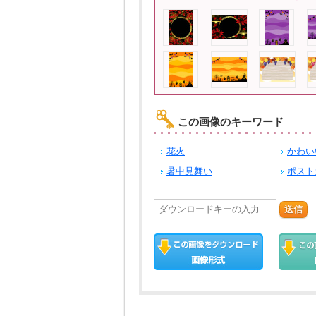
この画像のキーワード
花火
かわい
暑中見舞い
ポスト
送信