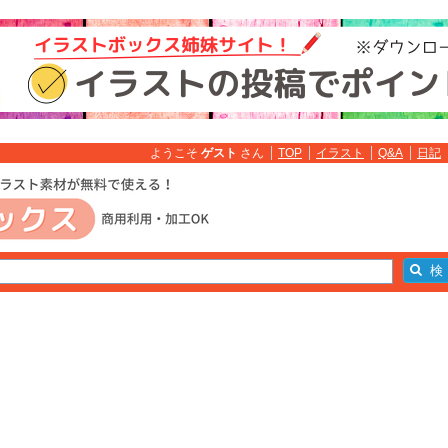
ようこそ
ゲスト
さん
TOP
イラスト
Q&A
日記