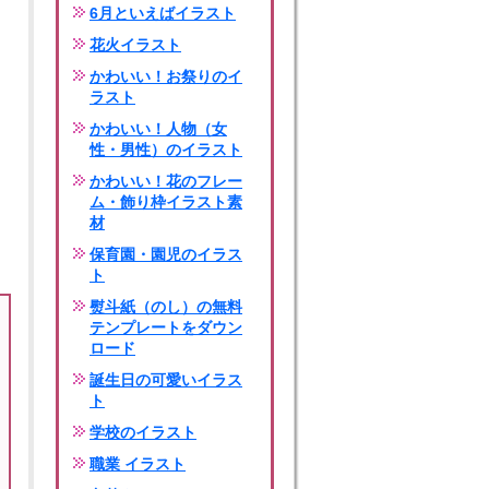
6月といえばイラスト
花火イラスト
かわいい！お祭りのイ
ラスト
かわいい！人物（女
性・男性）のイラスト
かわいい！花のフレー
ム・飾り枠イラスト素
材
保育園・園児のイラス
ト
熨斗紙（のし）の無料
テンプレートをダウン
ロード
誕生日の可愛いイラス
ト
学校のイラスト
職業 イラスト