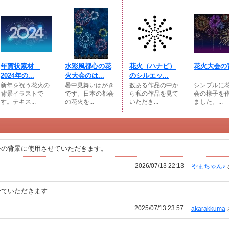
年賀状素材
水彩風都心の花
花火（ハナビ）
花火大会の
2024年の...
火大会のは...
のシルエッ...
新年を祝う花火の
暑中見舞いはがき
数ある作品の中か
シンプルに
背景イラストで
です。日本の都会
ら私の作品を見て
会の様子を
す。テキス...
の花火を...
いただき...
ました。...
チの背景に使用させていただきます。
2026/07/13 22:13
やまちゃん♪
せていただきます
2025/07/13 23:57
akarakkuma