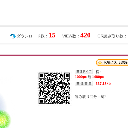
15
420
ダウンロード数：
VIEW数：
QR読み取り数：
横：
1000px
縦:
1480px
337.18kb
読み取り回数：
5
回