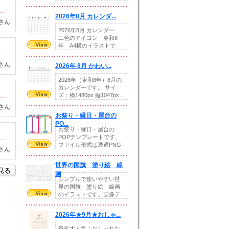
りの提...
2026年8月 カレンダ...
さん
2026年8月 カレンダー
二色のアイコン 令和8
年 A4横のイラストで
す。8月をテ...
さん
2026年 8月 かわい...
2026年（令和8年）8月の
カレンダーです。 サイ
ズ：横1480px 縦1047px...
さん
お祭り・縁日・屋台の
PO...
お祭り・縁日・屋台の
POPテンプレートです。
ファイル形式は透過PNG
さん
です。---太め...
世界の国旗 塗り絵 線
を見る
画
シンプルで使いやすい世
界の国旗 塗り絵 線画
のイラストです。画像デ
ータとEPSデータ...
2026年★9月★おしゃ...
毎年大人気！おしゃれな