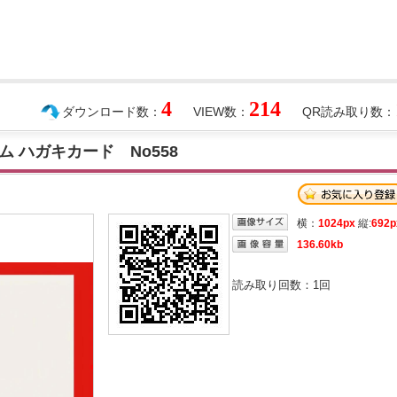
4
214
ダウンロード数：
VIEW数：
QR読み取り数：
 ハガキカード No558
横：
1024px
縦:
692p
136.60kb
読み取り回数：
1
回