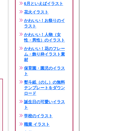
6月といえばイラスト
花火イラスト
かわいい！お祭りのイ
ラスト
かわいい！人物（女
性・男性）のイラスト
かわいい！花のフレー
ム・飾り枠イラスト素
材
保育園・園児のイラス
ト
熨斗紙（のし）の無料
テンプレートをダウン
ロード
誕生日の可愛いイラス
ト
学校のイラスト
職業 イラスト