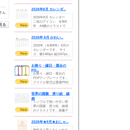
りの提...
2026年8月 カレンダ...
さん
2026年8月 カレンダー
二色のアイコン 令和8
を見る
年 A4横のイラストで
す。8月をテ...
2026年 8月 かわい...
2026年（令和8年）8月の
カレンダーです。 サイ
ズ：横1480px 縦1047px...
お祭り・縁日・屋台の
PO...
お祭り・縁日・屋台の
POPテンプレートです。
ファイル形式は透過PNG
です。---太め...
世界の国旗 塗り絵 線
画
シンプルで使いやすい世
界の国旗 塗り絵 線画
のイラストです。画像デ
ータとEPSデータ...
2026年★9月★おしゃ...
毎年大人気！おしゃれな