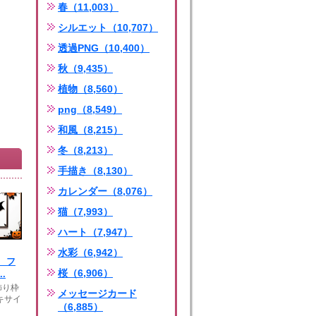
春（11,003）
シルエット（10,707）
透過PNG（10,400）
秋（9,435）
植物（8,560）
png（8,549）
和風（8,215）
冬（8,213）
手描き（8,130）
カレンダー（8,076）
猫（7,993）
ハート（7,947）
水彩（6,942）
 フ
桜（6,906）
.
飾り枠
メッセージカード
キサイ
（6,885）