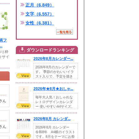
正月（6,849）
文字（6,557）
女性（6,381）
柄フ
.
ダウンロードランキング
飾り枠
キサイ
2026年8月カレンダー...
2026年8月のカレンダーで
す。 季節のかわいいイラ
スト入りで、予定を描き
込めるスペ...
2026年★8月★おしゃ...
毎年大人気！おしゃれな
さん
レトロデザインカレンダ
ー 使いやすいA4サイズ。
illust...
2026年8月 カレンダ...
さん
2026年8月 カレンダー
令和8年 A4横のイラスト
です。8月をテーマにお祭