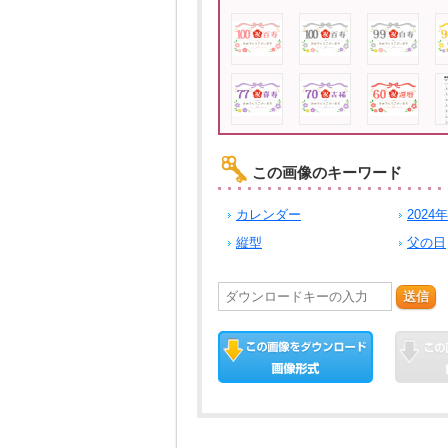
この画像のキーワード
カレンダー
2024年
縦型
父の日
送信