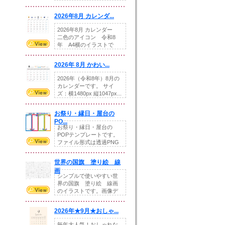
りの提...
2026年8月 カレンダ...
2026年8月 カレンダー
二色のアイコン 令和8
年 A4横のイラストで
す。8月をテ...
2026年 8月 かわい...
2026年（令和8年）8月の
カレンダーです。 サイ
ズ：横1480px 縦1047px...
お祭り・縁日・屋台の
PO...
お祭り・縁日・屋台の
POPテンプレートです。
ファイル形式は透過PNG
です。---太め...
世界の国旗 塗り絵 線
画
シンプルで使いやすい世
界の国旗 塗り絵 線画
のイラストです。画像デ
ータとEPSデータ...
2026年★9月★おしゃ...
毎年大人気！おしゃれな