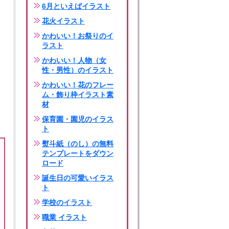
6月といえばイラスト
花火イラスト
かわいい！お祭りのイ
ラスト
かわいい！人物（女
性・男性）のイラスト
かわいい！花のフレー
ム・飾り枠イラスト素
材
保育園・園児のイラス
ト
熨斗紙（のし）の無料
テンプレートをダウン
ロード
誕生日の可愛いイラス
ト
学校のイラスト
職業 イラスト