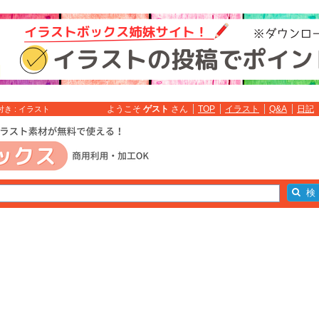
ようこそ
ゲスト
さん
TOP
イラスト
Q&A
日記
き : イラスト