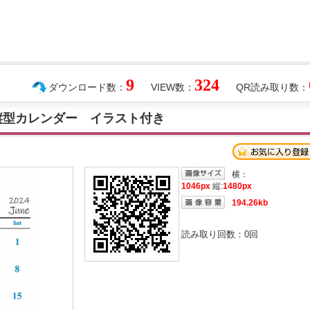
9
324
ダウンロード数：
VIEW数：
QR読み取り数：
 縦型カレンダー イラスト付き
横：
1046px
縦:
1480px
194.26kb
読み取り回数：
0
回