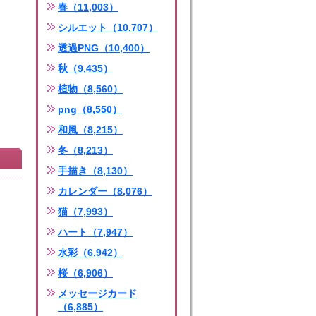
春（11,003）
シルエット（10,707）
透過PNG（10,400）
秋（9,435）
植物（8,560）
png（8,550）
和風（8,215）
冬（8,213）
手描き（8,130）
カレンダー（8,076）
猫（7,993）
ハート（7,947）
水彩（6,942）
桜（6,906）
メッセージカード
（6,885）