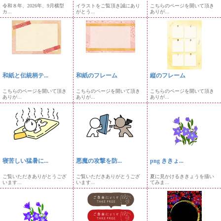
令和８年、2026年、9月横型
イラストをご覧頂き誠にあり
こちらのページを開いて頂き
カ...
がとう...
ありが...
和紙と伝統柄テ...
和紙のフレーム
縦のフレーム
こちらのページを開いて頂き
こちらのページを開いて頂き
こちらのページを開いて頂き
ありが...
ありが...
ありが...
寝苦しい猛暑に...
悪魔の攻撃を防...
png ききょ...
ご覧いただきありがとうござ
ご覧いただきありがとうござ
夏に見かけるききょうを描い
います...
います...
てみま...