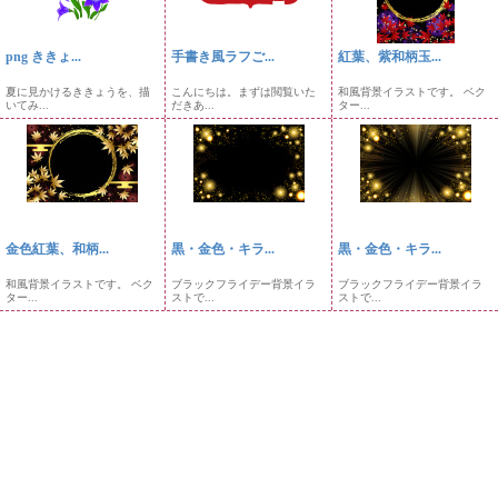
png ききょ...
手書き風ラフご...
紅葉、紫和柄玉...
夏に見かけるききょうを、描
こんにちは。まずは閲覧いた
和風背景イラストです。 ベク
いてみ...
だきあ...
ター...
金色紅葉、和柄...
黒・金色・キラ...
黒・金色・キラ...
和風背景イラストです。 ベク
ブラックフライデー背景イラ
ブラックフライデー背景イラ
ター...
ストで...
ストで...