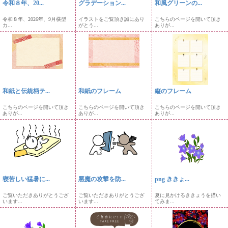
令和８年、20...
グラデーション...
和風グリーンの...
令和８年、2026年、9月横型
イラストをご覧頂き誠にあり
こちらのページを開いて頂き
カ...
がとう...
ありが...
和紙と伝統柄テ...
和紙のフレーム
縦のフレーム
こちらのページを開いて頂き
こちらのページを開いて頂き
こちらのページを開いて頂き
ありが...
ありが...
ありが...
寝苦しい猛暑に...
悪魔の攻撃を防...
png ききょ...
ご覧いただきありがとうござ
ご覧いただきありがとうござ
夏に見かけるききょうを描い
います...
います...
てみま...