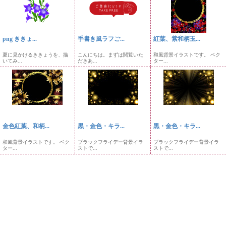
png ききょ...
手書き風ラフご...
紅葉、紫和柄玉...
夏に見かけるききょうを、描
こんにちは。まずは閲覧いた
和風背景イラストです。 ベク
いてみ...
だきあ...
ター...
金色紅葉、和柄...
黒・金色・キラ...
黒・金色・キラ...
和風背景イラストです。 ベク
ブラックフライデー背景イラ
ブラックフライデー背景イラ
ター...
ストで...
ストで...