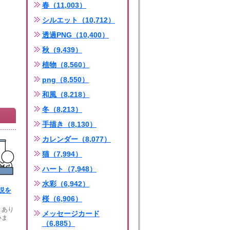
春（11,003）
シルエット（10,712）
透過PNG（10,400）
秋（9,439）
植物（8,560）
png（8,550）
和風（8,218）
冬（8,213）
手描き（8,130）
カレンダー（8,077）
猫（7,994）
ハート（7,948）
水彩（6,942）
説を
桜（6,906）
きあり
メッセージカード
いま
（6,885）