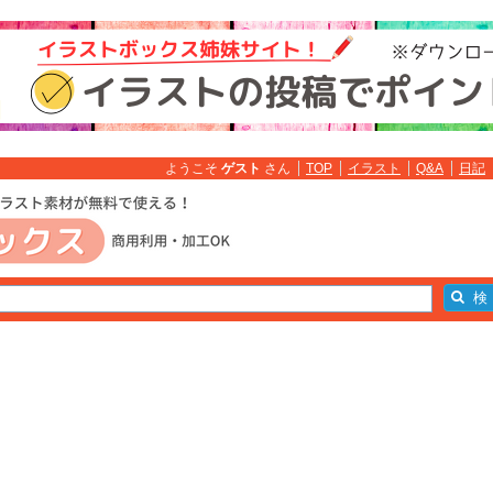
ようこそ
ゲスト
さん
TOP
イラスト
Q&A
日記