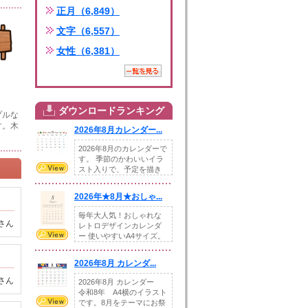
正月（6,849）
文字（6,557）
女性（6,381）
ダウンロードランキング
プルな
す。木
2026年8月カレンダー...
2026年8月のカレンダーで
す。 季節のかわいいイラ
スト入りで、予定を描き
込めるスペ...
2026年★8月★おしゃ...
毎年大人気！おしゃれな
さん
レトロデザインカレンダ
ー 使いやすいA4サイズ。
illust...
2026年8月 カレンダ...
さん
2026年8月 カレンダー
令和8年 A4横のイラスト
です。8月をテーマにお祭