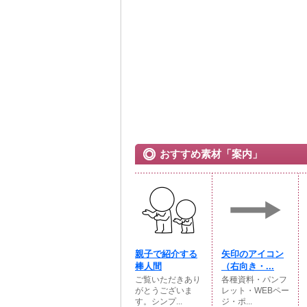
おすすめ素材「案内」
親子で紹介する
矢印のアイコン
棒人間
（右向き・...
ご覧いただきあり
各種資料・パンフ
がとうございま
レット・WEBペー
す。シンプ...
ジ・ポ...