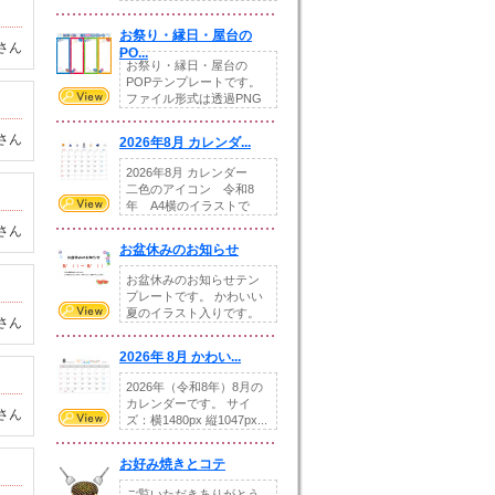
りの提...
お祭り・縁日・屋台の
さん
PO...
お祭り・縁日・屋台の
POPテンプレートです。
ファイル形式は透過PNG
です。---太め...
さん
2026年8月 カレンダ...
2026年8月 カレンダー
二色のアイコン 令和8
年 A4横のイラストで
す。8月をテ...
さん
お盆休みのお知らせ
お盆休みのお知らせテン
プレートです。 かわいい
夏のイラスト入りです。
さん
休業日の日付けを...
2026年 8月 かわい...
2026年（令和8年）8月の
カレンダーです。 サイ
さん
ズ：横1480px 縦1047px...
お好み焼きとコテ
ご覧いただきありがとう