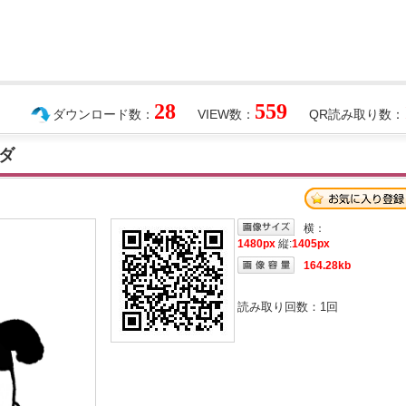
28
559
ダウンロード数：
VIEW数：
QR読み取り数：
ダ
横：
1480px
縦:
1405px
164.28kb
読み取り回数：
1
回