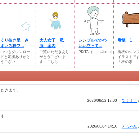
くり抜き星 み
大人女子 私
シンプルでかわ
看板 1
ずいろ枠フ...
服 案内
いい立って...
いつもダウンロー
ご覧いただきあり
PIXTA（https://creato...
看板のシン
ドと応援ありがと
がとうございま
イラストで
うござい...
す。こちら...
の板の素...
ただきます。
2026/06/12 12:00
Drくまこ
ます
2026/06/04 14:16
ともやみ