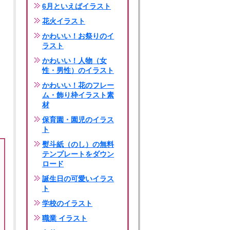
6月といえばイラスト
花火イラスト
かわいい！お祭りのイ
ラスト
かわいい！人物（女
性・男性）のイラスト
かわいい！花のフレー
ム・飾り枠イラスト素
材
保育園・園児のイラス
ト
熨斗紙（のし）の無料
テンプレートをダウン
ロード
誕生日の可愛いイラス
ト
学校のイラスト
職業 イラスト