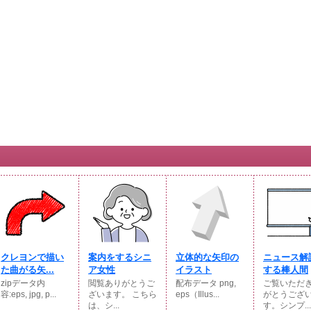
クレヨンで描い
案内をするシニ
立体的な矢印の
ニュース解
た曲がる矢...
ア女性
イラスト
する棒人間
zipデータ内
閲覧ありがとうご
配布データ png,
ご覧いただ
容:eps, jpg, p...
ざいます。 こちら
eps（Illus...
がとうござ
は、シ...
す。シンプ...