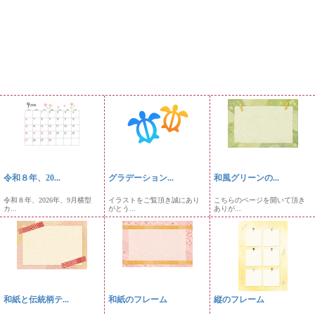
令和８年、20...
グラデーション...
和風グリーンの...
令和８年、2026年、9月横型
イラストをご覧頂き誠にあり
こちらのページを開いて頂き
カ...
がとう...
ありが...
和紙と伝統柄テ...
和紙のフレーム
縦のフレーム