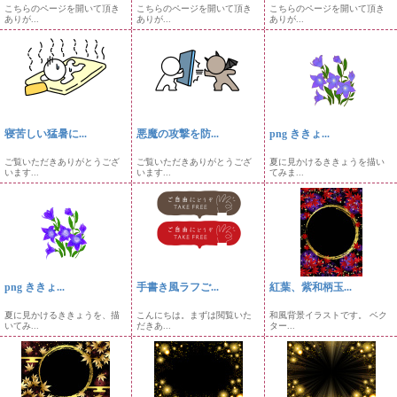
こちらのページを開いて頂き
こちらのページを開いて頂き
こちらのページを開いて頂き
ありが...
ありが...
ありが...
寝苦しい猛暑に...
悪魔の攻撃を防...
png ききょ...
ご覧いただきありがとうござ
ご覧いただきありがとうござ
夏に見かけるききょうを描い
います...
います...
てみま...
png ききょ...
手書き風ラフご...
紅葉、紫和柄玉...
夏に見かけるききょうを、描
こんにちは。まずは閲覧いた
和風背景イラストです。 ベク
いてみ...
だきあ...
ター...