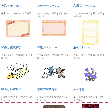
令和８年、20...
グラデーション...
和風グリーンの...
令和８年、2026年、9月横型
イラストをご覧頂き誠にあり
こちらのページを開いて頂き
カ...
がとう...
ありが...
和紙と伝統柄テ...
和紙のフレーム
縦のフレーム
こちらのページを開いて頂き
こちらのページを開いて頂き
こちらのページを開いて頂き
ありが...
ありが...
ありが...
寝苦しい猛暑に...
悪魔の攻撃を防...
png ききょ...
ご覧いただきありがとうござ
ご覧いただきありがとうござ
夏に見かけるききょうを描い
います...
います...
てみま...