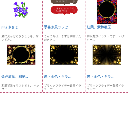
png ききょ...
手書き風ラフご...
紅葉、紫和柄玉...
夏に見かけるききょうを、描
こんにちは。まずは閲覧いた
和風背景イラストです。 ベク
いてみ...
だきあ...
ター...
金色紅葉、和柄...
黒・金色・キラ...
黒・金色・キラ...
和風背景イラストです。 ベク
ブラックフライデー背景イラ
ブラックフライデー背景イラ
ター...
ストで...
ストで...