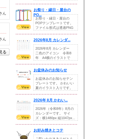
りの提...
お祭り・縁日・屋台の
さん
PO...
お祭り・縁日・屋台の
POPテンプレートです。
ファイル形式は透過PNG
です。---太め...
さん
2026年8月 カレンダ...
2026年8月 カレンダー
を見る
二色のアイコン 令和8
年 A4横のイラストで
す。8月をテ...
お盆休みのお知らせ
お盆休みのお知らせテン
プレートです。 かわいい
夏のイラスト入りです。
休業日の日付けを...
2026年 8月 かわい...
2026年（令和8年）8月の
カレンダーです。 サイ
ズ：横1480px 縦1047px...
お好み焼きとコテ
ご覧いただきありがとう