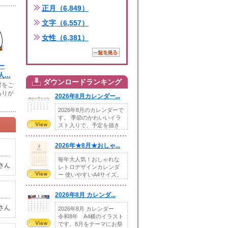
正月（6,849）
文字（6,557）
女性（6,381）
ー
...
ダウンロードランキング
材をご
ありが
2026年8月カレンダー...
2026年8月のカレンダーで
す。 季節のかわいいイラ
スト入りで、予定を描き
込めるスペ...
2026年★8月★おしゃ...
毎年大人気！おしゃれな
さん
レトロデザインカレンダ
ー 使いやすいA4サイズ。
illust...
2026年8月 カレンダ...
さん
2026年8月 カレンダー
令和8年 A4横のイラスト
です。8月をテーマにお祭