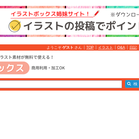
ようこそ
ゲスト
さん
TOP
イラスト
Q&A
日記