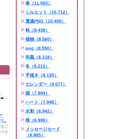
春（11,003）
シルエット（10,712）
透過PNG（10,400）
秋（9,439）
植物（8,560）
png（8,550）
和風（8,218）
冬（8,213）
手描き（8,130）
カレンダー（8,077）
猫（7,994）
ハート（7,948）
水彩（6,942）
ー
桜（6,906）
...
材をご
メッセージカード
ありが
（6,885）