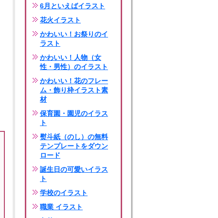
6月といえばイラスト
花火イラスト
かわいい！お祭りのイ
ラスト
かわいい！人物（女
性・男性）のイラスト
かわいい！花のフレー
ム・飾り枠イラスト素
材
保育園・園児のイラス
ト
熨斗紙（のし）の無料
テンプレートをダウン
ロード
誕生日の可愛いイラス
ト
学校のイラスト
職業 イラスト