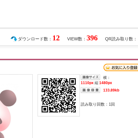
12
396
ダウンロード数：
VIEW数：
QR読み取り数：
横：
1110px
縦:
1480px
133.89kb
読み取り回数：
1
回