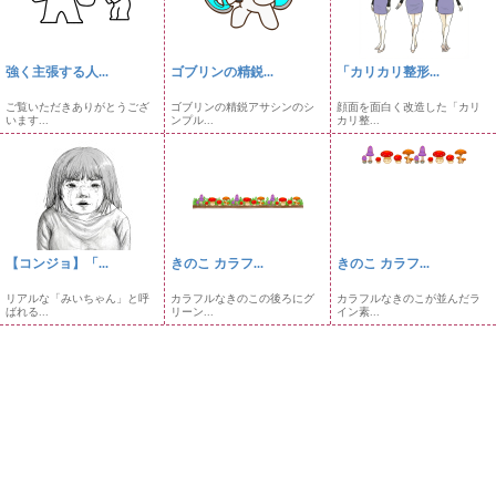
強く主張する人...
ゴブリンの精鋭...
「カリカリ整形...
ご覧いただきありがとうござ
ゴブリンの精鋭アサシンのシ
顔面を面白く改造した「カリ
います...
ンプル...
カリ整...
【コンジョ】「...
きのこ カラフ...
きのこ カラフ...
リアルな「みいちゃん」と呼
カラフルなきのこの後ろにグ
カラフルなきのこが並んだラ
ばれる...
リーン...
イン素...