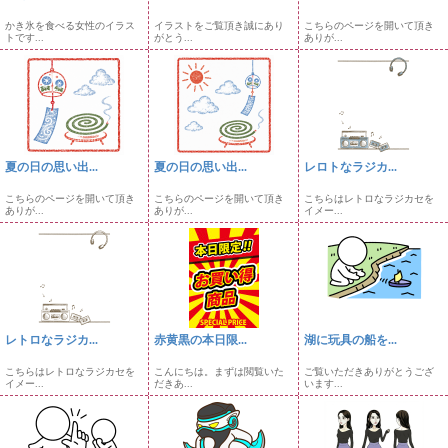
かき氷を食べる女性のイラス
イラストをご覧頂き誠にあり
こちらのページを開いて頂き
トです...
がとう...
ありが...
夏の日の思い出...
夏の日の思い出...
レロトなラジカ...
こちらのページを開いて頂き
こちらのページを開いて頂き
こちらはレトロなラジカセを
ありが...
ありが...
イメー...
レトロなラジカ...
赤黄黒の本日限...
湖に玩具の船を...
こちらはレトロなラジカセを
こんにちは。まずは閲覧いた
ご覧いただきありがとうござ
イメー...
だきあ...
います...