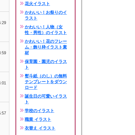
花火イラスト
かわいい！お祭りのイ
ラスト
6:29
かわいい！人物（女
性・男性）のイラスト
かわいい！花のフレー
ム・飾り枠イラスト素
材
3:59
保育園・園児のイラス
ト
熨斗紙（のし）の無料
テンプレートをダウン
4:01
ロード
誕生日の可愛いイラス
ト
学校のイラスト
5:57
職業 イラスト
衣替え イラスト