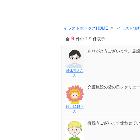
イラストボックスHOME
イラスト無料
9
全
件中
1-9
件表示
ありがとうございます。施
鈴木亮太さ
ん
介護施設の父の日レクリエ
けい1215さ
ん
有難うございます使わせて