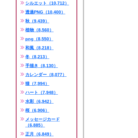
シルエット（10,712）
透過PNG（10,400）
秋（9,439）
植物（8,560）
png（8,550）
和風（8,218）
冬（8,213）
手描き（8,130）
カレンダー（8,077）
猫（7,994）
ハート（7,948）
水彩（6,942）
桜（6,906）
メッセージカード
（6,885）
正月（6,849）