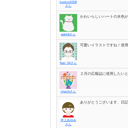
kunkun0308
さん
かわいらしいハートの水色
aakkiiiさん
可愛いイラストですね！使
Nao_64さん
２月の広報誌に使用したい
chachiさん
ありがとうございます、日
井上あゆみ
さん