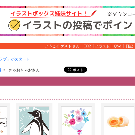
ようこそ
ゲスト
さん
TOP
イラスト
Q&A
日記
ラブ」がスタート
料
きゃおきゃおさん