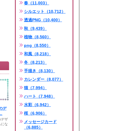
春（11,003）
シルエット（10,712）
透過PNG（10,400）
秋（9,439）
植物（8,560）
png（8,550）
和風（8,218）
冬（8,213）
手描き（8,130）
カレンダー（8,077）
猫（7,994）
ハート（7,948）
水彩（6,942）
のデ
桜（6,906）
.
のデザ
メッセージカード
ムにな
（6,885）