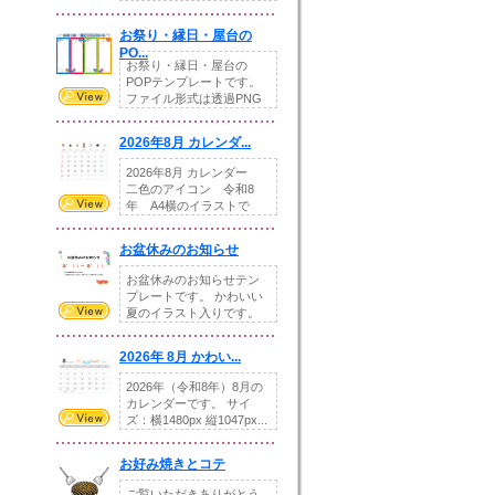
りの提...
お祭り・縁日・屋台の
PO...
お祭り・縁日・屋台の
POPテンプレートです。
ファイル形式は透過PNG
です。---太め...
2026年8月 カレンダ...
2026年8月 カレンダー
二色のアイコン 令和8
年 A4横のイラストで
す。8月をテ...
お盆休みのお知らせ
お盆休みのお知らせテン
プレートです。 かわいい
夏のイラスト入りです。
休業日の日付けを...
2026年 8月 かわい...
2026年（令和8年）8月の
カレンダーです。 サイ
ズ：横1480px 縦1047px...
お好み焼きとコテ
ご覧いただきありがとう