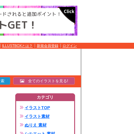
ILLUSTBOXとは？
新規会員登録
ログイン
全てのイラストを見る!
カテゴリ
イラストTOP
イラスト素材
ぬりえ 素材
シルエット 素材