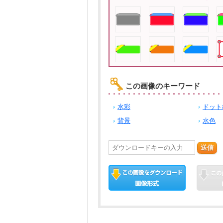
この画像のキーワード
水彩
ドット
背景
水色
送信