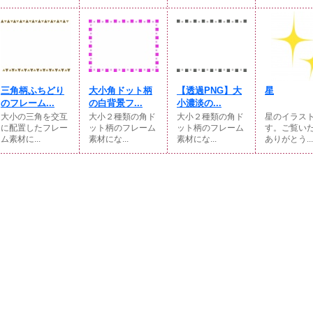
三角柄ふちどり
大小角ドット柄
【透過PNG】大
星
のフレーム...
の白背景フ...
小濃淡の...
大小の三角を交互
大小２種類の角ド
大小２種類の角ド
星のイラス
に配置したフレー
ット柄のフレーム
ット柄のフレーム
す。ご覧い
ム素材に...
素材にな...
素材にな...
ありがとう...