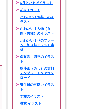
6月といえばイラスト
花火イラスト
かわいい！お祭りのイ
ラスト
かわいい！人物（女
性・男性）のイラスト
かわいい！花のフレー
ム・飾り枠イラスト素
材
保育園・園児のイラス
ト
熨斗紙（のし）の無料
テンプレートをダウン
ロード
誕生日の可愛いイラス
ト
学校のイラスト
職業 イラスト