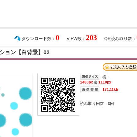
0
203
ダウンロード数：
VIEW数：
QR読み取り数：
ション【白背景】02
横：
1480px
縦:
1110px
171.11kb
読み取り回数：
0
回