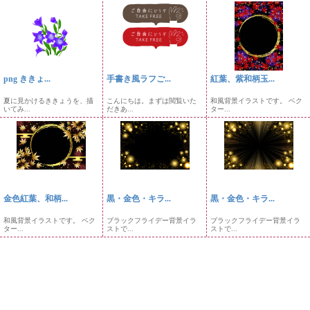
png ききょ...
手書き風ラフご...
紅葉、紫和柄玉...
夏に見かけるききょうを、描
こんにちは。まずは閲覧いた
和風背景イラストです。 ベク
いてみ...
だきあ...
ター...
金色紅葉、和柄...
黒・金色・キラ...
黒・金色・キラ...
和風背景イラストです。 ベク
ブラックフライデー背景イラ
ブラックフライデー背景イラ
ター...
ストで...
ストで...