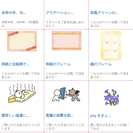
令和８年、20...
グラデーション...
和風グリーンの...
令和８年、2026年、9月横型
イラストをご覧頂き誠にあり
こちらのページを開いて頂き
カ...
がとう...
ありが...
和紙と伝統柄テ...
和紙のフレーム
縦のフレーム
こちらのページを開いて頂き
こちらのページを開いて頂き
こちらのページを開いて頂き
ありが...
ありが...
ありが...
寝苦しい猛暑に...
悪魔の攻撃を防...
png ききょ...
ご覧いただきありがとうござ
ご覧いただきありがとうござ
夏に見かけるききょうを描い
います...
います...
てみま...