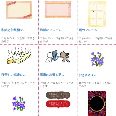
和紙と伝統柄テ...
和紙のフレーム
縦のフレーム
こちらのページを開いて頂き
こちらのページを開いて頂き
こちらのページを開いて頂き
ありが...
ありが...
ありが...
寝苦しい猛暑に...
悪魔の攻撃を防...
png ききょ...
ご覧いただきありがとうござ
ご覧いただきありがとうござ
夏に見かけるききょうを描い
います...
います...
てみま...