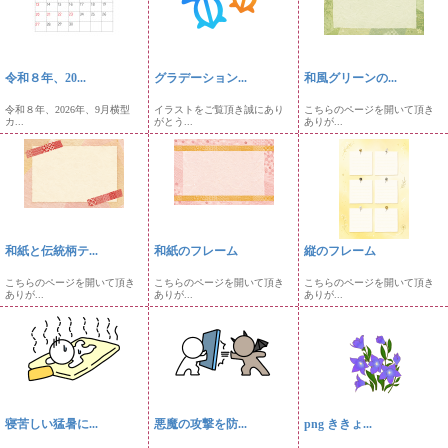
令和８年、20...
グラデーション...
和風グリーンの...
令和８年、2026年、9月横型
イラストをご覧頂き誠にあり
こちらのページを開いて頂き
カ...
がとう...
ありが...
和紙と伝統柄テ...
和紙のフレーム
縦のフレーム
こちらのページを開いて頂き
こちらのページを開いて頂き
こちらのページを開いて頂き
ありが...
ありが...
ありが...
寝苦しい猛暑に...
悪魔の攻撃を防...
png ききょ...