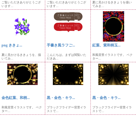
ご覧いただきありがとうござ
ご覧いただきありがとうござ
夏に見かけるききょうを描い
います...
います...
てみま...
png ききょ...
手書き風ラフご...
紅葉、紫和柄玉...
夏に見かけるききょうを、描
こんにちは。まずは閲覧いた
和風背景イラストです。 ベク
いてみ...
だきあ...
ター...
金色紅葉、和柄...
黒・金色・キラ...
黒・金色・キラ...
和風背景イラストです。 ベク
ブラックフライデー背景イラ
ブラックフライデー背景イラ
ター...
ストで...
ストで...