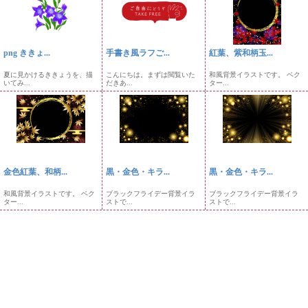
png ききょ...
手書き風ラフご...
紅葉、紫和柄玉...
夏に見かけるききょうを、描
こんにちは。まずは閲覧いた
和風背景イラストです。 ベク
いてみ...
だきあ...
ター...
金色紅葉、和柄...
黒・金色・キラ...
黒・金色・キラ...
和風背景イラストです。 ベク
ブラックフライデー背景イラ
ブラックフライデー背景イラ
ター...
ストで...
ストで...