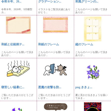
令和８年、20...
グラデーション...
和風グリーンの...
令和８年、2026年、9月横型
イラストをご覧頂き誠にあり
こちらのページを開いて頂き
カ...
がとう...
ありが...
和紙と伝統柄テ...
和紙のフレーム
縦のフレーム
こちらのページを開いて頂き
こちらのページを開いて頂き
こちらのページを開いて頂き
ありが...
ありが...
ありが...
寝苦しい猛暑に...
悪魔の攻撃を防...
png ききょ...
ご覧いただきありがとうござ
ご覧いただきありがとうござ
夏に見かけるききょうを描い
います...
います...
てみま...